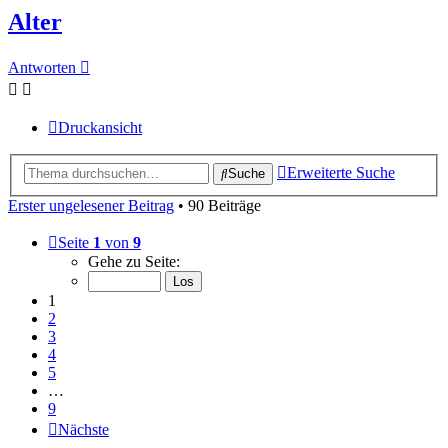
Alter
Antworten
Druckansicht
Erweiterte Suche
Suche
Erster ungelesener Beitrag
• 90 Beiträge
Seite
1
von
9
Gehe zu Seite:
1
2
3
4
5
…
9
Nächste