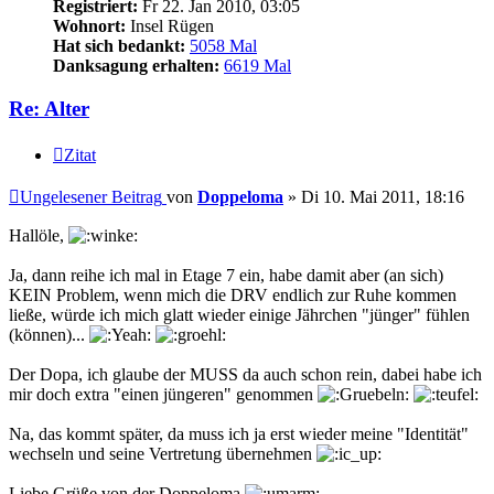
Registriert:
Fr 22. Jan 2010, 03:05
Wohnort:
Insel Rügen
Hat sich bedankt:
5058 Mal
Danksagung erhalten:
6619 Mal
Re: Alter
Zitat
Ungelesener Beitrag
von
Doppeloma
»
Di 10. Mai 2011, 18:16
Hallöle,
Ja, dann reihe ich mal in Etage 7 ein, habe damit aber (an sich)
KEIN Problem, wenn mich die DRV endlich zur Ruhe kommen
ließe, würde ich mich glatt wieder einige Jährchen "jünger" fühlen
(können)...
Der Dopa, ich glaube der MUSS da auch schon rein, dabei habe ich
mir doch extra "einen jüngeren" genommen
Na, das kommt später, da muss ich ja erst wieder meine "Identität"
wechseln und seine Vertretung übernehmen
Liebe Grüße von der Doppeloma