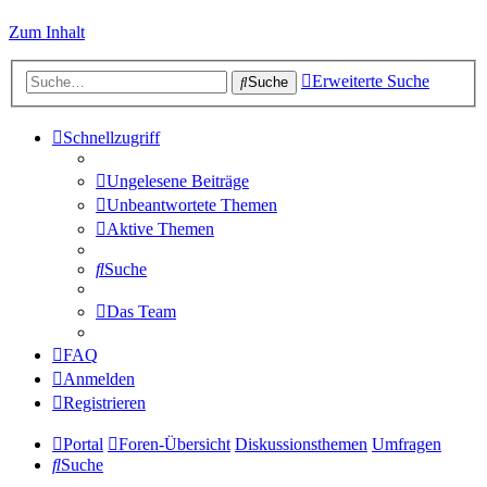
Zum Inhalt
Erweiterte Suche
Suche
Schnellzugriff
Ungelesene Beiträge
Unbeantwortete Themen
Aktive Themen
Suche
Das Team
FAQ
Anmelden
Registrieren
Portal
Foren-Übersicht
Diskussionsthemen
Umfragen
Suche