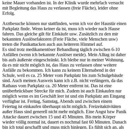
keine Mauer vorhanden ist. In der Klinik wurde mehrfach versucht
mit Begleitung das Haus zu verlassen (freie Fläche), leider ohne
Erfolg.
Arztbesuche können nur stattfinden, wenn ich vor der Haustür einen
Parkplatz finde. Wenn keiner da ist, muss ich wieder nach Hause
fahren. Das gleiche gilt für Einkäufe usw. Zusätzlich zu den mir
bekannten Auslösefaktoren (Freie Fläche, viele Menschen usw)
treten die Panikattacken auch aus heiterem Himmel auf.
Es sind trotz medikamentöser Behandlung täglich zwischen 6-10
Anfällen (wenn ich bekannte Auslöser meide). Mein Alltag ist daher
bis aufs äußerste eingeschränkt. Ich bleibe nur in meiner Wohnung,
da es mir nicht möglich ist, das Haus zu verlassen ohne weitere
Anfälle zu bekommen. Ich kann zu keinem Elternabend in der
Schule, weil es ca. 25 Meter vom Parkplatz bis zum Schulgebäude
sind. Auch meinen Ausweis kann ich z.B. nicht verlängern, da das
Rathaus vom Parkplatz ca. 20 Meter entfernt ist. Das ist eine
unüberbrückbare Strecke für mich. Zudem ist auch Einkaufen nur
möglich wenn es im Geschäft leer ist und ein Parkplatz am Eingang
verfügbar ist. Freitag, Samstag, Abends und zwischen einem
Feiertag ist einkaufen überhaupt nicht möglich. Freizeitaktivitäten
außer Haus sind generell nicht mehr möglich. Eine Angst bzw Panik
Attacke dauert zwischen 15 und 45 Minuten. Bis mein Körper
wieder völlig normal ist, dauert es nochmal fast 60 Minuten. Danach
bin ich total geschafft und muss mich hinlegen. Es fühlt sich an, als