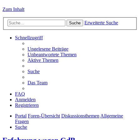
Zum Inhalt
Erweiterte Suche
Suche
Schnellzugriff
Ungelesene Beiträge
Unbeantwortete Themen
Aktive Themen
Suche
Das Team
FAQ
Anmelden
Registrieren
Portal
Foren-Übersicht
Diskussionsthemen
Allgemeine
Fragen
Suche