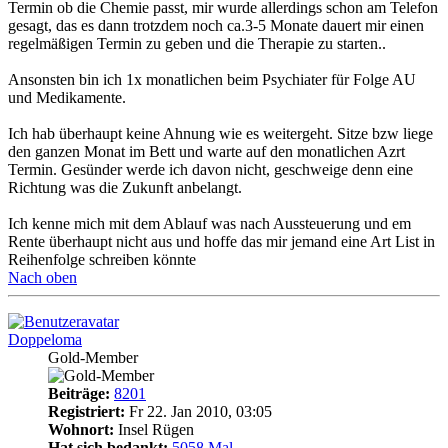
Termin ob die Chemie passt, mir wurde allerdings schon am Telefon
gesagt, das es dann trotzdem noch ca.3-5 Monate dauert mir einen
regelmäßigen Termin zu geben und die Therapie zu starten..
Ansonsten bin ich 1x monatlichen beim Psychiater für Folge AU
und Medikamente.
Ich hab überhaupt keine Ahnung wie es weitergeht. Sitze bzw liege
den ganzen Monat im Bett und warte auf den monatlichen Azrt
Termin. Gesünder werde ich davon nicht, geschweige denn eine
Richtung was die Zukunft anbelangt.
Ich kenne mich mit dem Ablauf was nach Aussteuerung und em
Rente überhaupt nicht aus und hoffe das mir jemand eine Art List in
Reihenfolge schreiben könnte
Nach oben
Doppeloma
Gold-Member
Beiträge:
8201
Registriert:
Fr 22. Jan 2010, 03:05
Wohnort:
Insel Rügen
Hat sich bedankt:
5058 Mal