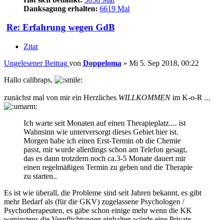
Danksagung erhalten:
6619 Mal
Re: Erfahrung wegen GdB
Zitat
Ungelesener Beitrag
von
Doppeloma
»
Mi 5. Sep 2018, 00:22
Hallo calibraps,
zunächst mal von mir ein Herzliches
WILLKOMMEN
im K-o-R ...
Ich warte seit Monaten auf einen Therapieplatz.... ist
Wahnsinn wie unterversorgt dieses Gebiet hier ist.
Morgen habe ich einen Erst-Termin ob die Chemie
passt, mir wurde allerdings schon am Telefon gesagt,
das es dann trotzdem noch ca.3-5 Monate dauert mir
einen regelmäßigen Termin zu geben und die Therapie
zu starten..
Es ist wie überall, die Probleme sind seit Jahren bekannt, es gibt
mehr Bedarf als (für die GKV) zugelassene Psychologen /
Psychotherapeuten, es gäbe schon einige mehr wenn die KK
wenigstens die Verpflichtungen einhalten würde eine Private