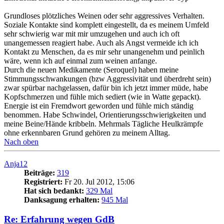
Grundloses plötzliches Weinen oder sehr aggressives Verhalten.
Soziale Kontakte sind komplett eingestellt, da es meinem Umfeld
sehr schwierig war mit mir umzugehen und auch ich oft
unangemessen reagiert habe. Auch als Angst vermeide ich ich
Kontakt zu Menschen, da es mir sehr unangenehm und peinlich
wäre, wenn ich auf einmal zum weinen anfange.
Durch die neuen Medikamente (Seroquel) haben meine
Stimmungsschwankungen (bzw Aggressivität und überdreht sein)
zwar spürbar nachgelassen, dafür bin ich jetzt immer müde, habe
Kopfschmerzen und fühle mich sediert (wie in Watte gepackt).
Energie ist ein Fremdwort geworden und fühle mich ständig
benommen. Habe Schwindel, Orientierungsschwierigkeiten und
meine Beine/Hände kribbeln. Mehrmals Tägliche Heulkrämpfe
ohne erkennbaren Grund gehören zu meinem Alltag.
Nach oben
Anja12
Beiträge:
319
Registriert:
Fr 20. Jul 2012, 15:06
Hat sich bedankt:
329 Mal
Danksagung erhalten:
945 Mal
Re: Erfahrung wegen GdB