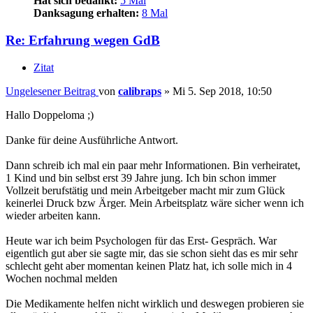
Hat sich bedankt:
5 Mal
Danksagung erhalten:
8 Mal
Re: Erfahrung wegen GdB
Zitat
Ungelesener Beitrag
von
calibraps
»
Mi 5. Sep 2018, 10:50
Hallo Doppeloma ;)
Danke für deine Ausführliche Antwort.
Dann schreib ich mal ein paar mehr Informationen. Bin verheiratet,
1 Kind und bin selbst erst 39 Jahre jung. Ich bin schon immer
Vollzeit berufstätig und mein Arbeitgeber macht mir zum Glück
keinerlei Druck bzw Ärger. Mein Arbeitsplatz wäre sicher wenn ich
wieder arbeiten kann.
Heute war ich beim Psychologen für das Erst- Gespräch. War
eigentlich gut aber sie sagte mir, das sie schon sieht das es mir sehr
schlecht geht aber momentan keinen Platz hat, ich solle mich in 4
Wochen nochmal melden
Die Medikamente helfen nicht wirklich und deswegen probieren sie