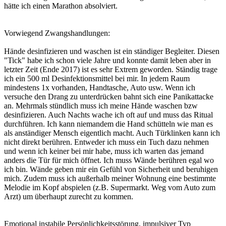
hätte ich einen Marathon absolviert.
Vorwiegend Zwangshandlungen:
Hände desinfizieren und waschen ist ein ständiger Begleiter. Diesen
"Tick" habe ich schon viele Jahre und konnte damit leben aber in
letzter Zeit (Ende 2017) ist es sehr Extrem geworden. Ständig trage
ich ein 500 ml Desinfektionsmittel bei mir. In jedem Raum
mindestens 1x vorhanden, Handtasche, Auto usw. Wenn ich
versuche den Drang zu unterdrücken bahnt sich eine Panikattacke
an. Mehrmals stündlich muss ich meine Hände waschen bzw
desinfizieren. Auch Nachts wache ich oft auf und muss das Ritual
durchführen. Ich kann niemandem die Hand schütteln wie man es
als anständiger Mensch eigentlich macht. Auch Türklinken kann ich
nicht direkt berühren. Entweder ich muss ein Tuch dazu nehmen
und wenn ich keiner bei mir habe, muss ich warten das jemand
anders die Tür für mich öffnet. Ich muss Wände berühren egal wo
ich bin. Wände geben mir ein Gefühl von Sicherheit und beruhigen
mich. Zudem muss ich außerhalb meiner Wohnung eine bestimmte
Melodie im Kopf abspielen (z.B. Supermarkt. Weg vom Auto zum
Arzt) um überhaupt zurecht zu kommen.
Emotional instabile Persönlichkeitsstörung, impulsiver Typ