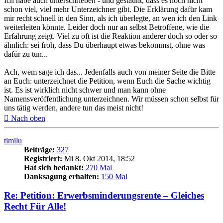
Ich habe auch unterschrieben - und gestaunt, dass es noch nicht
schon viel, viel mehr Unterzeichner gibt. Die Erklärung dafür kam
mir recht schnell in den Sinn, als ich überlegte, an wen ich den Link
weiterleiten könnte. Leider doch nur an selbst Betroffene, wie die
Erfahrung zeigt. Viel zu oft ist die Reaktion anderer doch so oder so
ähnlich: sei froh, dass Du überhaupt etwas bekommst, ohne was
dafür zu tun...
Ach, wem sage ich das... Jedenfalls auch von meiner Seite die Bitte
an Euch: unterzeichnet die Petition, wenn Euch die Sache wichtig
ist. Es ist wirklich nicht schwer und man kann ohne
Namensveröffentlichung unterzeichnen. Wir müssen schon selbst für
uns tätig werden, andere tun das meist nicht!
Nach oben
timilu
Beiträge:
327
Registriert:
Mi 8. Okt 2014, 18:52
Hat sich bedankt:
270 Mal
Danksagung erhalten:
150 Mal
Re: Petition: Erwerbsminderungsrente – Gleiches
Recht Für Alle!