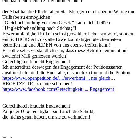
ein paar nette Zeilen zur Petition erhalten:
der Staat hat die Pflicht, allen Staatsbürgern ein Leben in Würde und
Teilhabe zu ermöglichen!
"Gleichbehandlung vor dem Gesetz" kann nicht heißen:
"Ungleichbehandlung nach Stichtag"!
Erwerbunfähigkeit ist kein selbst gewählter Lebensentwurf, sondern
ein SCHICKSAL, das alle Erwerbsunfähigen gleichermaßen
getroffen hat und JEDEN von uns ebenso treffen kann!
Es sollte selbstverständlich sein, dass diese Betroffenen nicht mit
zweierlei Maß gemessen werden!
Gerechtigkeit braucht Engagement!
Ich unterstütze deswegen das Engagement der Petitionsstarter
ausdrücklich und bitte Euch alle, das auch zu tun, und die Petition
https://www.openpetition.de/…/erwerbsmi ... nte-gleich
…
RECHTZEITIG zu unterschreiben!
https://www.facebook.com/Gerechtigkeit. ... Engagement
Gerechtigkeit braucht Engagement!
An jeder Ungerechtigkeit sind auch die Schuld,
die nichts getan haben, um sie zu verhindern!