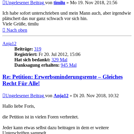
Ungelesener Beitrag
von
timilu
»
Mo 19. Nov 2018, 21:56
Ich habe sofort unterschrieben und mein Mann auch, aber irgendwie
plätschert das nur ganz schwach vor sich hin.
Viele Grüße, timilu
Nach oben
Anja12
Beiträge:
319
Registriert:
Fr 20. Jul 2012, 15:06
Hat sich bedankt:
329 Mal
Danksagung erhalten:
945 Mal
Re: Petition: Erwerbsminderungsrente – Gleiches
Recht Für Alle!
Ungelesener Beitrag
von
Anja12
»
Di 20. Nov 2018, 10:32
Hallo liebe Foris,
die Petition ist in vielen Foren verbreitet.
Jeder kann etwas selbst dazu beitragen in dem er weitere
Unterschriften sammelt.