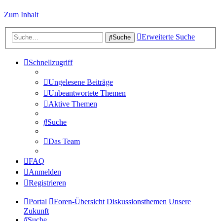
Zum Inhalt
Erweiterte Suche
Suche
Schnellzugriff
Ungelesene Beiträge
Unbeantwortete Themen
Aktive Themen
Suche
Das Team
FAQ
Anmelden
Registrieren
Portal
Foren-Übersicht
Diskussionsthemen
Unsere
Zukunft
Suche