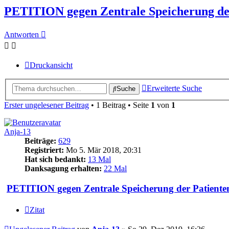
PETITION gegen Zentrale Speicherung der
Antworten
Druckansicht
Erweiterte Suche
Suche
Erster ungelesener Beitrag
• 1 Beitrag • Seite
1
von
1
Anja-13
Beiträge:
629
Registriert:
Mo 5. Mär 2018, 20:31
Hat sich bedankt:
13 Mal
Danksagung erhalten:
22 Mal
PETITION gegen Zentrale Speicherung der Patienten
Zitat