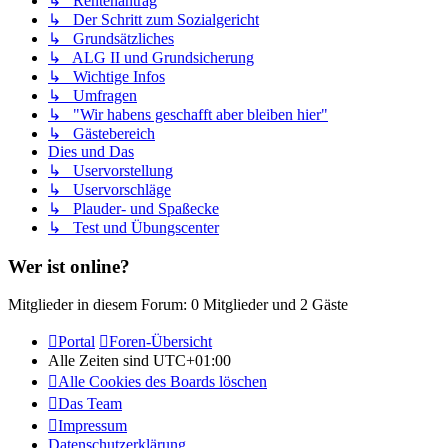
↳ Rentenantrag
↳ Der Schritt zum Sozialgericht
↳ Grundsätzliches
↳ ALG II und Grundsicherung
↳ Wichtige Infos
↳ Umfragen
↳ "Wir habens geschafft aber bleiben hier"
↳ Gästebereich
Dies und Das
↳ Uservorstellung
↳ Uservorschläge
↳ Plauder- und Spaßecke
↳ Test und Übungscenter
Wer ist online?
Mitglieder in diesem Forum: 0 Mitglieder und 2 Gäste
Portal
Foren-Übersicht
Alle Zeiten sind
UTC+01:00
Alle Cookies des Boards löschen
Das Team
Impressum
Datenschutzerklärung