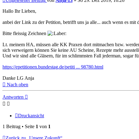
Ungelesener Beitrag
von
Anja-13
»
So 29. Dez 2019, 16:26
Hallo Ihr Lieben,
anbei der Link zu der Petition, betrifft uns ja alle... auch wenn es mi
Bitte fleissig Zeichnen
Lt. meinem HA, müssen alle KK Praxen dort mitmachen bzw. werden 
sich verweigern können Sie keine AU Scheine, Rezepte mehr ausstell
Und wir sind alle Gläsern, für im schlimmsten Fall jederman, sogar 
https://epetitionen.bundestag.de/petiti ... 98780.html
Danke LG Anja
Nach oben
Antworten
Druckansicht
1 Beitrag • Seite
1
von
1
Zurück zu „Unsere Zukunft“