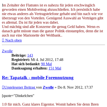
I
m Zeitalter der Flatrates ist es nahezu für jeden erschwinglich
geworden einen Mobilvertrag abzuschließen. Ich persönlich habe
nie etwas anderes als Vertragstelefone gehabt und bin nach wie vor
überzeugt von den Vorteilen. Genügend Auswahl an Verträgen gibt
es allemal. Da ist für jeden was dabei.
Und mächtig sind alle Konzerne die genug Geld haben. Wenn es
danach geht müsste man die ganze Politik einstampfen, denn die ist
auch nur eine Marionette der Weltbank..
Nach oben
Zwolle
Beiträge:
143
Registriert:
Mi 4. Jul 2012, 17:48
Hat sich bedankt:
90 Mal
Danksagung erhalten:
151 Mal
Re: Tapatalk - mobile Forennutzung
Ungelesener Beitrag
von
Zwolle
»
Do 8. Nov 2012, 17:37
[quote="Dinkelchen"
1:0 für mich. Ganz klares Eigentor. Womit haben Sie denn Ihren