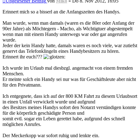
Ungelesener Beitrag
von
Miko
»
Do 8. Nov 2012, 16:05
Erinnert mich so a bisserl an die Anfangszeiten des Handys.
Man wurde, wenn man damals (waren es die 80er oder Anfang der
90er Jahre) als Möchtegern - Macho, als Wichtigtuer abgestempelt
wenn man mit einem Handy unterwegs war oder gar angerufen
wurde.
Jeder der kein Handy hatte, damals waren es noch viele, war zutiefst
genervt das Telefonklingeln eines Handybesitzers zu hören.
Erinnert ihr euch???
Ich wurde im Urlaub mal diesbzgl. angemacht von einem fremden
Menschen.
Er meinte solch ein Handy sei nur was für Geschäftsleute aber nicht
für den Privatmann.
Ich entgegnete, dass ich auf der 800 KM Fahrt zu diesem Urlaubsort
in einen Unfall verwickelt wurde und aufgrund
des Besitzes meines Handys sofort den Notarzt verständigen konnte
für die körperlich geschädigte Person und
somit evtl. sogar ein Leben gerettet habe, aufgrund des schnell
möglichen Anrufes.
Der Meckerkopp war sofort ruhig und lenkte ein.