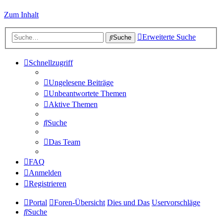
Zum Inhalt
Erweiterte Suche
Suche
Schnellzugriff
Ungelesene Beiträge
Unbeantwortete Themen
Aktive Themen
Suche
Das Team
FAQ
Anmelden
Registrieren
Portal
Foren-Übersicht
Dies und Das
Uservorschläge
Suche