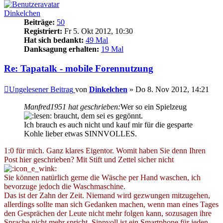
Dinkelchen
Beiträge:
50
Registriert:
Fr 5. Okt 2012, 10:30
Hat sich bedankt:
49 Mal
Danksagung erhalten:
19 Mal
Re: Tapatalk - mobile Forennutzung
Ungelesener Beitrag
von
Dinkelchen
»
Do 8. Nov 2012, 14:21
Manfred1951 hat geschrieben:
Wer so ein Spielzeug
braucht, dem sei es gegönnt.
Ich brauch es auch nicht und kauf mir für die gesparte
Kohle lieber etwas SINNVOLLES.
1:0 für mich. Ganz klares Eigentor. Womit haben Sie denn Ihren
Post hier geschrieben? Mit Stift und Zettel sicher nicht
Sie können natürlich gerne die Wäsche per Hand waschen, ich
bevorzuge jedoch die Waschmaschine.
Das ist der Zahn der Zeit. Niemand wird gezwungen mitzugehen,
allerdings sollte man sich Gedanken machen, wenn man eines Tages
den Gesprächen der Leute nicht mehr folgen kann, sozusagen ihre
Sprache nicht mehr spricht. Sinnvoll ist ein Smartphone für jeden