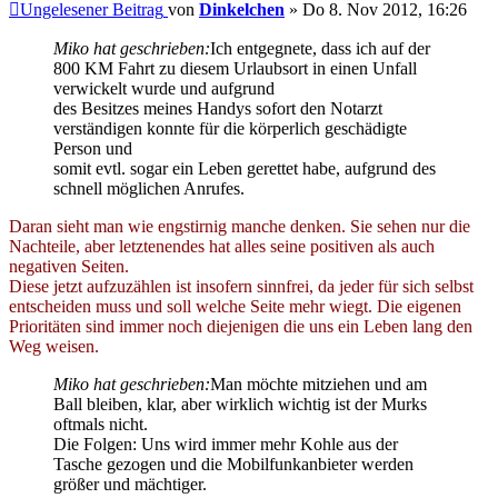
Ungelesener Beitrag
von
Dinkelchen
»
Do 8. Nov 2012, 16:26
Miko hat geschrieben:
Ich entgegnete, dass ich auf der
800 KM Fahrt zu diesem Urlaubsort in einen Unfall
verwickelt wurde und aufgrund
des Besitzes meines Handys sofort den Notarzt
verständigen konnte für die körperlich geschädigte
Person und
somit evtl. sogar ein Leben gerettet habe, aufgrund des
schnell möglichen Anrufes.
Daran sieht man wie engstirnig manche denken. Sie sehen nur die
Nachteile, aber letztenendes hat alles seine positiven als auch
negativen Seiten.
Diese jetzt aufzuzählen ist insofern sinnfrei, da jeder für sich selbst
entscheiden muss und soll welche Seite mehr wiegt. Die eigenen
Prioritäten sind immer noch diejenigen die uns ein Leben lang den
Weg weisen.
Miko hat geschrieben:
Man möchte mitziehen und am
Ball bleiben, klar, aber wirklich wichtig ist der Murks
oftmals nicht.
Die Folgen: Uns wird immer mehr Kohle aus der
Tasche gezogen und die Mobilfunkanbieter werden
größer und mächtiger.