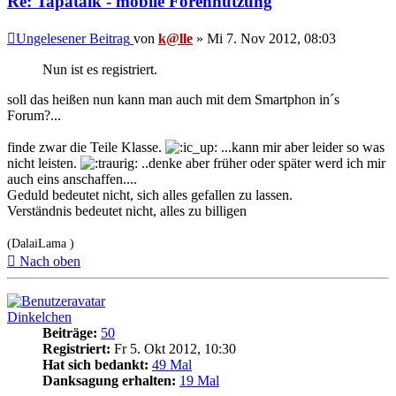
Re: Tapatalk - mobile Forennutzung
Ungelesener Beitrag
von
k@lle
»
Mi 7. Nov 2012, 08:03
Nun ist es registriert.
soll das heißen nun kann man auch mit dem Smartphon in´s
Forum?...
finde zwar die Teile Klasse.
...kann mir aber leider so was
nicht leisten.
..denke aber früher oder später werd ich mir
auch eins anschaffen....
Geduld bedeutet nicht, sich alles gefallen zu lassen.
Verständnis bedeutet nicht, alles zu billigen
(DalaiLama )
Nach oben
Dinkelchen
Beiträge:
50
Registriert:
Fr 5. Okt 2012, 10:30
Hat sich bedankt:
49 Mal
Danksagung erhalten:
19 Mal