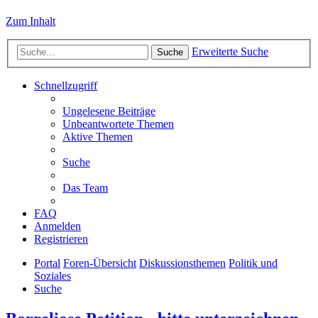
Zum Inhalt
Erweiterte Suche
Suche
Schnellzugriff
Ungelesene Beiträge
Unbeantwortete Themen
Aktive Themen
Suche
Das Team
FAQ
Anmelden
Registrieren
Portal
Foren-Übersicht
Diskussionsthemen
Politik und
Soziales
Suche