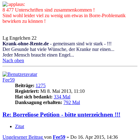
8 477 Unterschriften sind zusammenkommen !
Sind wohl leider viel zu wenig um etwas in Borre-Problematik
bewirken zu können !
Lg Engelchen 22
Krank-ohne-Rente.de
- gemeinsam sind wir stark - !!!
Der Gesunde hat viele Wünsche, der Kranke nur einen...
Jeder Mensch braucht einen Engel...
Nach oben
Fee59
Beiträge:
1275
Registriert:
Mi 8. Mai 2013, 11:10
Hat sich bedankt:
334 Mal
Danksagung erhalten:
792 Mal
Re: Borreliose Petition - bitte unterzeichnen !!!
Zitat
Ungelesener Beitrag
von
Fee59
»
Do 16. Apr 2015, 14:36