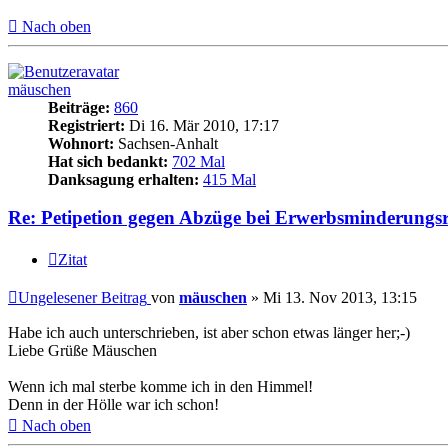
Nach oben
mäuschen
Beiträge:
860
Registriert:
Di 16. Mär 2010, 17:17
Wohnort:
Sachsen-Anhalt
Hat sich bedankt:
702 Mal
Danksagung erhalten:
415 Mal
Re: Petipetion gegen Abzüge bei Erwerbsminderungsr
Zitat
Ungelesener Beitrag
von
mäuschen
»
Mi 13. Nov 2013, 13:15
Habe ich auch unterschrieben, ist aber schon etwas länger her;-)
Liebe Grüße Mäuschen
Wenn ich mal sterbe komme ich in den Himmel!
Denn in der Hölle war ich schon!
Nach oben