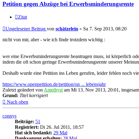
Petition gegen Abzüge bei Erwerbsminderungsrente
Zitat
Ungelesener Beitrag
von
schätzelein
»
Sa 7. Sep 2013, 08:20
nicht von mir, aber - wie ich finde trotzdem wichtig :
wer eine Erwerbsminderungsrente beantragen muss, ist körperlich oder
indem die oft schon geringe Erwerbsminderungsrente unserer Meinung
Deshalb wurde eine Petition ins Leben gerufen, leider fehlen noch vi
https://www.openpetition.de/petition/on ... lebensjahr
Zuletzt geändert von
Amethyst
am Mi 13. Nov 2013, 20:01, insgesamt
Grund:
Titel korrigiert
Nach oben
connys
Beiträge:
51
Registriert:
Di 26. Jul 2011, 18:57
Hat sich bedankt:
29 Mal
Danksagung erhalten:
28 Mal