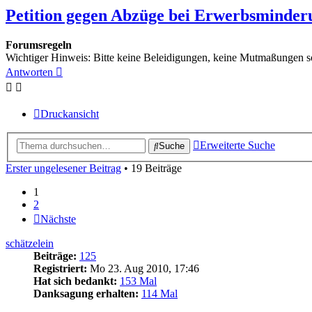
Petition gegen Abzüge bei Erwerbsminder
Forumsregeln
Wichtiger Hinweis: Bitte keine Beleidigungen, keine Mutmaßunge
Antworten
Druckansicht
Erweiterte Suche
Suche
Erster ungelesener Beitrag
• 19 Beiträge
1
2
Nächste
schätzelein
Beiträge:
125
Registriert:
Mo 23. Aug 2010, 17:46
Hat sich bedankt:
153 Mal
Danksagung erhalten:
114 Mal