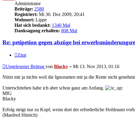
Administrator
Beiträge:
2580
Registriert:
Mi 30. Dez 2009, 20:41
Wohnort:
Lippe
Hat sich bedankt:
1340 Mal
Danksagung erhalten:
808 Mal
Re: petipetion gegen abzüge bei erwerbsminderungsr
Zitat
Ungelesener Beitrag
von
Blacky
»
Mi 13. Nov 2013, 01:16
Nützt mir ja nichts weil die Ignoranten mir ja die Rente nicht genehm
Unterschrieben habe ich aber schon ganz am Anfang.
MfG
Blacky
Erfolg steigt nur zu Kopf, wenn dort der erforderliche Hohlraum vorh
(Manfred Hinrich)