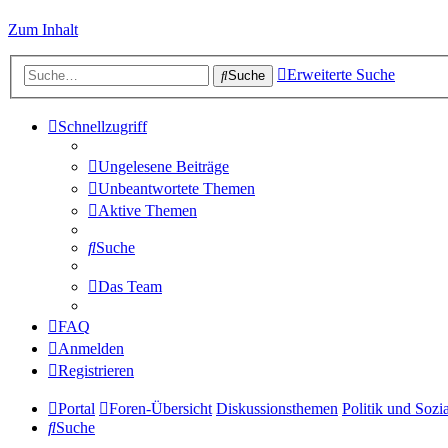
Zum Inhalt
Erweiterte Suche
Suche
Schnellzugriff
Ungelesene Beiträge
Unbeantwortete Themen
Aktive Themen
Suche
Das Team
FAQ
Anmelden
Registrieren
Portal
Foren-Übersicht
Diskussionsthemen
Politik und Sozi
Suche