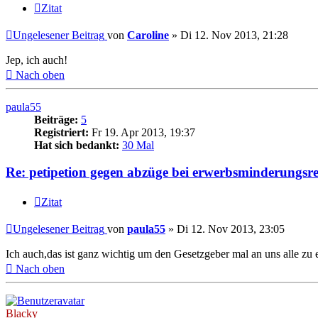
Zitat
Ungelesener Beitrag
von
Caroline
»
Di 12. Nov 2013, 21:28
Jep, ich auch!
Nach oben
paula55
Beiträge:
5
Registriert:
Fr 19. Apr 2013, 19:37
Hat sich bedankt:
30 Mal
Re: petipetion gegen abzüge bei erwerbsminderungsr
Zitat
Ungelesener Beitrag
von
paula55
»
Di 12. Nov 2013, 23:05
Ich auch,das ist ganz wichtig um den Gesetzgeber mal an uns alle zu
Nach oben
Blacky