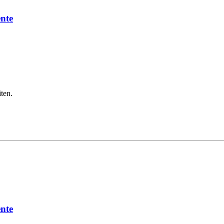
ente
ten.
ente