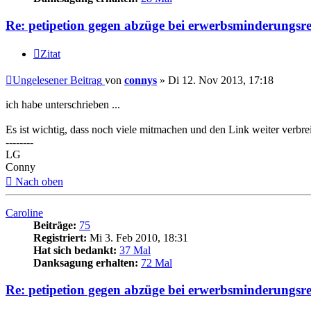
Re: petipetion gegen abzüge bei erwerbsminderungsr
Zitat
Ungelesener Beitrag
von
connys
»
Di 12. Nov 2013, 17:18
ich habe unterschrieben ...
Es ist wichtig, dass noch viele mitmachen und den Link weiter verbrei
--------
LG
Conny
Nach oben
Caroline
Beiträge:
75
Registriert:
Mi 3. Feb 2010, 18:31
Hat sich bedankt:
37 Mal
Danksagung erhalten:
72 Mal
Re: petipetion gegen abzüge bei erwerbsminderungsr