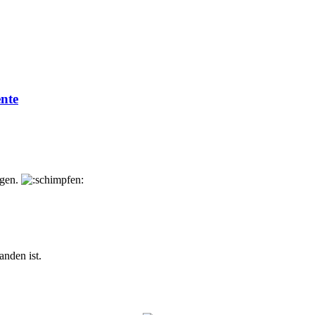
ente
igen.
anden ist.