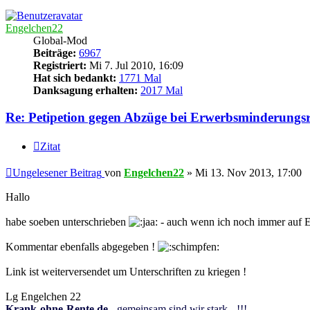
Engelchen22
Global-Mod
Beiträge:
6967
Registriert:
Mi 7. Jul 2010, 16:09
Hat sich bedankt:
1771 Mal
Danksagung erhalten:
2017 Mal
Re: Petipetion gegen Abzüge bei Erwerbsminderungsr
Zitat
Ungelesener Beitrag
von
Engelchen22
»
Mi 13. Nov 2013, 17:00
Hallo
habe soeben unterschrieben
- auch wenn ich noch immer auf E
Kommentar ebenfalls abgegeben !
Link ist weiterversendet um Unterschriften zu kriegen !
Lg Engelchen 22
Krank-ohne-Rente.de
- gemeinsam sind wir stark - !!!