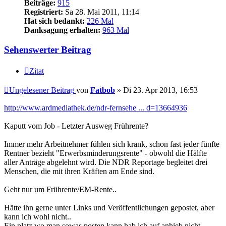
Beiträge:
915
Registriert:
Sa 28. Mai 2011, 11:14
Hat sich bedankt:
226 Mal
Danksagung erhalten:
963 Mal
Sehenswerter Beitrag
Zitat
Ungelesener Beitrag
von
Fatbob
»
Di 23. Apr 2013, 16:53
http://www.ardmediathek.de/ndr-fernsehe ... d=13664936
Kaputt vom Job - Letzter Ausweg Frührente?
Immer mehr Arbeitnehmer fühlen sich krank, schon fast jeder fünfte
Rentner bezieht "Erwerbsminderungsrente" - obwohl die Hälfte
aller Anträge abgelehnt wird. Die NDR Reportage begleitet drei
Menschen, die mit ihren Kräften am Ende sind.
Geht nur um Frührente/EM-Rente..
Hätte ihn gerne unter Links und Veröffentlichungen gepostet, aber
kann ich wohl nicht..
Ein platz wo man sowas posten kann hab ich auf anhieb nicht