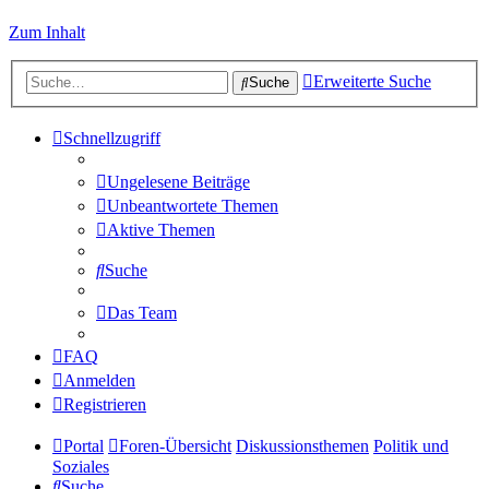
Zum Inhalt
Erweiterte Suche
Suche
Schnellzugriff
Ungelesene Beiträge
Unbeantwortete Themen
Aktive Themen
Suche
Das Team
FAQ
Anmelden
Registrieren
Portal
Foren-Übersicht
Diskussionsthemen
Politik und
Soziales
Suche