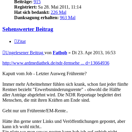
Beiträge:
915
Registriert:
Sa 28. Mai 2011, 11:14
Hat sich bedankt:
226 Mal
Danksagung erhalten:
963 Mal
Sehenswerter Beitrag
Zitat
Ungelesener Beitrag
von
Fatbob
»
Di 23. Apr 2013, 16:53
http://www.ardmediathek.de/ndr-fernsehe ... d=13664936
Kaputt vom Job - Letzter Ausweg Frührente?
Immer mehr Arbeitnehmer fühlen sich krank, schon fast jeder fünfte
Rentner bezieht "Erwerbsminderungsrente" - obwohl die Hälfte
aller Anträge abgelehnt wird. Die NDR Reportage begleitet drei
Menschen, die mit ihren Kräften am Ende sind.
Geht nur um Frührente/EM-Rente..
Hätte ihn gerne unter Links und Veröffentlichungen gepostet, aber
kann ich wohl nicht..
Ein platz wo man sowas posten kann hab ich auf anhieb nicht