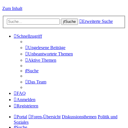
Zum Inhalt
Erweiterte Suche
Suche
Schnellzugriff
Ungelesene Beiträge
Unbeantwortete Themen
Aktive Themen
Suche
Das Team
FAQ
Anmelden
Registrieren
Portal
Foren-Übersicht
Diskussionsthemen
Politik und
Soziales
Suche