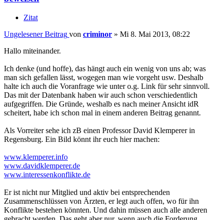
Zitat
Ungelesener Beitrag
von
criminor
»
Mi 8. Mai 2013, 08:22
Hallo miteinander.
Ich denke (und hoffe), das hängt auch ein wenig von uns ab; was
man sich gefallen lässt, wogegen man wie vorgeht usw. Deshalb
halte ich auch die Voranfrage wie unter o.g. Link für sehr sinnvoll.
Das mit der Datenbank haben wir auch schon verschiedentlich
aufgegriffen. Die Gründe, weshalb es nach meiner Ansicht idR
scheitert, habe ich schon mal in einem anderen Beitrag genannt.
Als Vorreiter sehe ich zB einen Professor David Klemperer in
Regensburg. Ein Bild könnt ihr euch hier machen:
www.klemperer.info
www.davidklemperer.de
www.interessenkonflikte.de
Er ist nicht nur Mitglied und aktiv bei entsprechenden
Zusammenschlüssen von Ärzten, er legt auch offen, wo für ihn
Konflikte bestehen könnten. Und dahin müssen auch alle anderen
gebracht werden. Das geht aber nur, wenn auch die Forderung