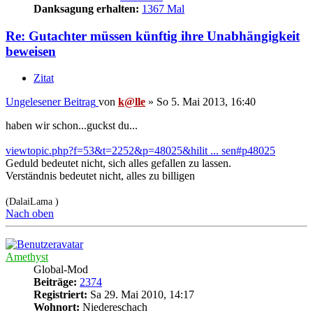
Danksagung erhalten:
1367 Mal
Re: Gutachter müssen künftig ihre Unabhängigkeit
beweisen
Zitat
Ungelesener Beitrag
von
k@lle
»
So 5. Mai 2013, 16:40
haben wir schon...guckst du...
viewtopic.php?f=53&t=2252&p=48025&hilit ... sen#p48025
Geduld bedeutet nicht, sich alles gefallen zu lassen.
Verständnis bedeutet nicht, alles zu billigen
(DalaiLama )
Nach oben
Amethyst
Global-Mod
Beiträge:
2374
Registriert:
Sa 29. Mai 2010, 14:17
Wohnort:
Niedereschach