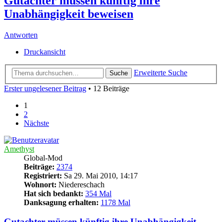
Gutachter müssen künftig ihre
Unabhängigkeit beweisen
Antworten
Druckansicht
Erweiterte Suche
Suche
Erster ungelesener Beitrag
• 12 Beiträge
1
2
Nächste
Amethyst
Global-Mod
Beiträge:
2374
Registriert:
Sa 29. Mai 2010, 14:17
Wohnort:
Niedereschach
Hat sich bedankt:
354 Mal
Danksagung erhalten:
1178 Mal
Gutachter müssen künftig ihre Unabhängigkeit