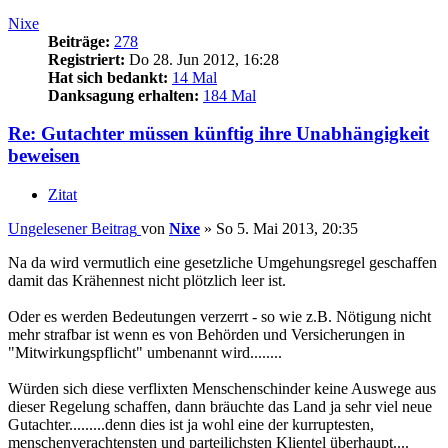
Nixe
Beiträge:
278
Registriert:
Do 28. Jun 2012, 16:28
Hat sich bedankt:
14 Mal
Danksagung erhalten:
184 Mal
Re: Gutachter müssen künftig ihre Unabhängigkeit
beweisen
Zitat
Ungelesener Beitrag
von
Nixe
»
So 5. Mai 2013, 20:35
Na da wird vermutlich eine gesetzliche Umgehungsregel geschaffen
damit das Krähennest nicht plötzlich leer ist.
Oder es werden Bedeutungen verzerrt - so wie z.B. Nötigung nicht
mehr strafbar ist wenn es von Behörden und Versicherungen in
"Mitwirkungspflicht" umbenannt wird........
Würden sich diese verflixten Menschenschinder keine Auswege aus
dieser Regelung schaffen, dann bräuchte das Land ja sehr viel neue
Gutachter.........denn dies ist ja wohl eine der kurruptesten,
menschenverachtensten und parteilichsten Klientel überhaupt....