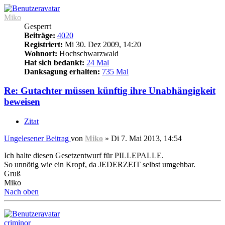
Miko
Gesperrt
Beiträge:
4020
Registriert:
Mi 30. Dez 2009, 14:20
Wohnort:
Hochschwarzwald
Hat sich bedankt:
24 Mal
Danksagung erhalten:
735 Mal
Re: Gutachter müssen künftig ihre Unabhängigkeit
beweisen
Zitat
Ungelesener Beitrag
von
Miko
»
Di 7. Mai 2013, 14:54
Ich halte diesen Gesetzentwurf für PILLEPALLE.
So unnötig wie ein Kropf, da JEDERZEIT selbst umgehbar.
Gruß
Miko
Nach oben
criminor