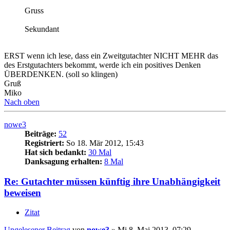
Gruss
Sekundant
ERST wenn ich lese, dass ein Zweitgutachter NICHT MEHR das
des Erstgutachters bekommt, werde ich ein positives Denken
ÜBERDENKEN. (soll so klingen)
Gruß
Miko
Nach oben
nowe3
Beiträge:
52
Registriert:
So 18. Mär 2012, 15:43
Hat sich bedankt:
30 Mal
Danksagung erhalten:
8 Mal
Re: Gutachter müssen künftig ihre Unabhängigkeit
beweisen
Zitat
Ungelesener Beitrag
von
nowe3
»
Mi 8. Mai 2013, 07:29