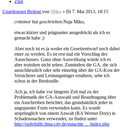
Zitat
Ungelesener Beitrag
von
Miko
»
Di 7. Mai 2013, 18:15
criminor hat geschrieben:
Naja Miko,
etwas kürzer und prägnanter ausgedrückt als ich es
gemacht habe ;)
Aber noch ist es ja weder ein Gesetzentwurf noch dabei
einer zu werden. Es ist erst mal ein Vorschlag des
Ausschusses. Ganz ohne Auswirkung würde ich es
aber trotzdem nicht sehen. Zumindest die GA, die sich
ausschliesslich oder sehr einseitig über die GA-Kost der
Versicherer und Leistungsträger ernähren, sehe ich
schon in der Bredouille.
Ach ja, ich habe vor längerer Zeit mal zu der
Problematik der GA-Auswahl und Beauftragung über
ein Anschreiben berichtet, das grundsätzlich jeder in
angepasster Form verwenden kann. Es wurde
ursprünglich von einem Anwalt (RA Werner Dory) in
Schadenssachen verwendet, zu finden unter
http://opferhilfe.lima-city.de/gutachte ... /index.php