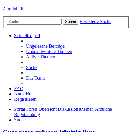
Zum Inhalt
Erweiterte Suche
Suche
Schnellzugriff
Ungelesene Beiträge
Unbeantwortete Themen
Aktive Themen
Suche
Das Team
FAQ
Anmelden
Registrieren
Portal
Foren-Übersicht
Diskussionsthemen
Ärztliche
Begutachtung
Suche