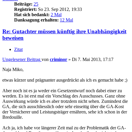
Beiträge:
25
Registriert:
So 23. Sep 2012, 19:33
Hat sich bedankt:
2 Mal
Danksagung erhalten:
12 Mal
Re: Gutachter müssen künftig ihre Unabhängigkeit
beweisen
Zitat
Ungelesener Beitrag
von
criminor
»
Di 7. Mai 2013, 17:17
Naja Miko,
etwas kürzer und prägnanter ausgedrückt als ich es gemacht habe ;)
Aber noch ist es ja weder ein Gesetzentwurf noch dabei einer zu
werden. Es ist erst mal ein Vorschlag des Ausschusses. Ganz ohne
Auswirkung würde ich es aber trotzdem nicht sehen. Zumindest die
GA, die sich ausschliesslich oder sehr einseitig über die GA-Kost
der Versicherer und Leistungsträger ernähren, sehe ich schon in der
Bredouille.
Ach ja, ich habe vor längerer Zeit mal zu der Problematik der GA-