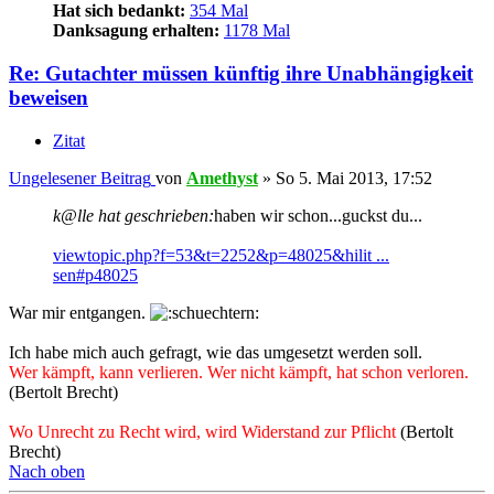
Hat sich bedankt:
354 Mal
Danksagung erhalten:
1178 Mal
Re: Gutachter müssen künftig ihre Unabhängigkeit
beweisen
Zitat
Ungelesener Beitrag
von
Amethyst
»
So 5. Mai 2013, 17:52
k@lle hat geschrieben:
haben wir schon...guckst du...
viewtopic.php?f=53&t=2252&p=48025&hilit ...
sen#p48025
War mir entgangen.
Ich habe mich auch gefragt, wie das umgesetzt werden soll.
Wer kämpft, kann verlieren. Wer nicht kämpft, hat schon verloren.
(Bertolt Brecht)
Wo Unrecht zu Recht wird, wird Widerstand zur Pflicht
(Bertolt
Brecht)
Nach oben