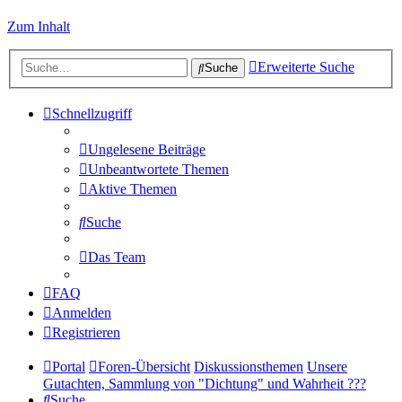
Zum Inhalt
Erweiterte Suche
Suche
Schnellzugriff
Ungelesene Beiträge
Unbeantwortete Themen
Aktive Themen
Suche
Das Team
FAQ
Anmelden
Registrieren
Portal
Foren-Übersicht
Diskussionsthemen
Unsere
Gutachten, Sammlung von "Dichtung" und Wahrheit ???
Suche