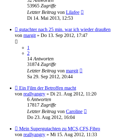
32
Antworten
53965
Zugriffe
Letzter Beitrag
von
Lilafee
Di 14. Mai 2013, 12:53
gutachter nach 25 min. war ich wieder draußen
von
margit
» Do 13. Sep 2012, 17:47
1
2
14
Antworten
31874
Zugriffe
Letzter Beitrag
von
margit
Sa 29. Sep 2012, 20:44
Ein Film der Betroffen macht
von
reallyangry
» Di 21. Aug 2012, 11:20
6
Antworten
17817
Zugriffe
Letzter Beitrag
von
Caroline
Do 23. Aug 2012, 16:04
Mein Supergutachten zu MCS,CFS,Fibro
von
reallyangry
» Mi 15. Aug 2012, 11:33