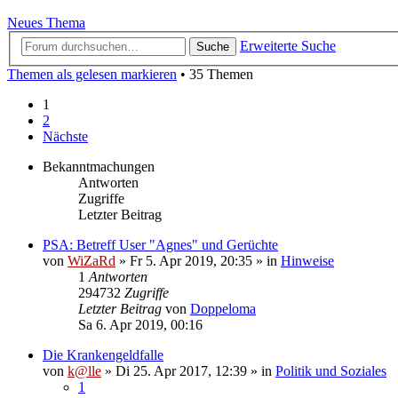
Neues Thema
Erweiterte Suche
Suche
Themen als gelesen markieren
• 35 Themen
1
2
Nächste
Bekanntmachungen
Antworten
Zugriffe
Letzter Beitrag
PSA: Betreff User "Agnes" und Gerüchte
von
WiZaRd
» Fr 5. Apr 2019, 20:35 » in
Hinweise
1
Antworten
294732
Zugriffe
Letzter Beitrag
von
Doppeloma
Sa 6. Apr 2019, 00:16
Die Krankengeldfalle
von
k@lle
» Di 25. Apr 2017, 12:39 » in
Politik und Soziales
1