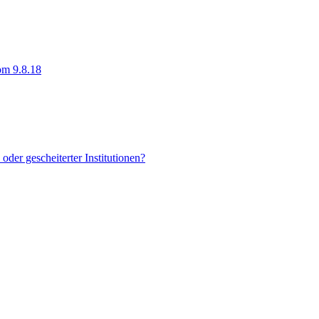
om 9.8.18
der gescheiterter Institutionen?