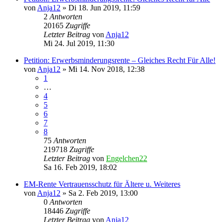
von
Anja12
» Di 18. Jun 2019, 11:59
2
Antworten
20165
Zugriffe
Letzter Beitrag
von
Anja12
Mi 24. Jul 2019, 11:30
Petition: Erwerbsminderungsrente – Gleiches Recht Für Alle!
von
Anja12
» Mi 14. Nov 2018, 12:38
1
…
4
5
6
7
8
75
Antworten
219718
Zugriffe
Letzter Beitrag
von
Engelchen22
Sa 16. Feb 2019, 18:02
EM-Rente Vertrauensschutz für Ältere u. Weiteres
von
Anja12
» Sa 2. Feb 2019, 13:00
0
Antworten
18446
Zugriffe
Letzter Beitrag
von
Anja12