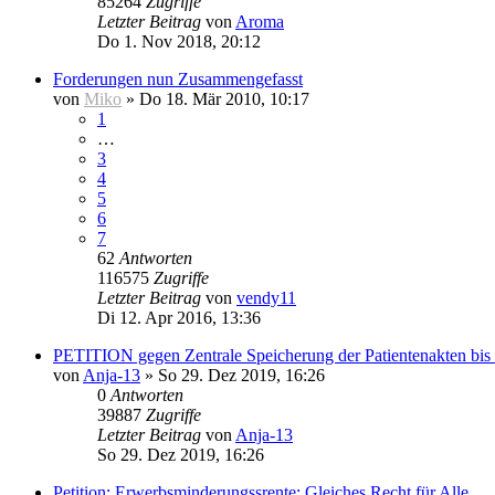
85264
Zugriffe
Letzter Beitrag
von
Aroma
Do 1. Nov 2018, 20:12
Forderungen nun Zusammengefasst
von
Miko
» Do 18. Mär 2010, 10:17
1
…
3
4
5
6
7
62
Antworten
116575
Zugriffe
Letzter Beitrag
von
vendy11
Di 12. Apr 2016, 13:36
PETITION gegen Zentrale Speicherung der Patientenakten bis
von
Anja-13
» So 29. Dez 2019, 16:26
0
Antworten
39887
Zugriffe
Letzter Beitrag
von
Anja-13
So 29. Dez 2019, 16:26
Petition: Erwerbsminderungssrente: Gleiches Recht für Alle