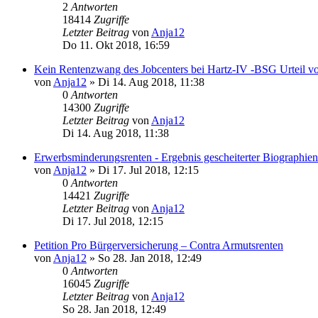
2
Antworten
18414
Zugriffe
Letzter Beitrag
von
Anja12
Do 11. Okt 2018, 16:59
Kein Renten­zwang des Job­centers bei Hartz-IV -BSG Urteil v
von
Anja12
» Di 14. Aug 2018, 11:38
0
Antworten
14300
Zugriffe
Letzter Beitrag
von
Anja12
Di 14. Aug 2018, 11:38
Erwerbsminderungsrenten - Ergebnis gescheiterter Biographien o
von
Anja12
» Di 17. Jul 2018, 12:15
0
Antworten
14421
Zugriffe
Letzter Beitrag
von
Anja12
Di 17. Jul 2018, 12:15
Petition Pro Bürgerversicherung – Contra Armutsrenten
von
Anja12
» So 28. Jan 2018, 12:49
0
Antworten
16045
Zugriffe
Letzter Beitrag
von
Anja12
So 28. Jan 2018, 12:49