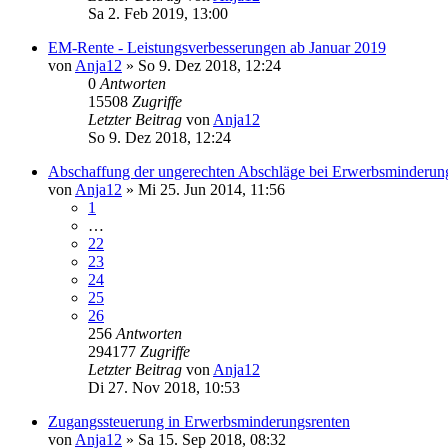
Sa 2. Feb 2019, 13:00
EM-Rente - Leistungsverbesserungen ab Januar 2019
von
Anja12
» So 9. Dez 2018, 12:24
0
Antworten
15508
Zugriffe
Letzter Beitrag
von
Anja12
So 9. Dez 2018, 12:24
Abschaffung der ungerechten Abschläge bei Erwerbsminderun
von
Anja12
» Mi 25. Jun 2014, 11:56
1
…
22
23
24
25
26
256
Antworten
294177
Zugriffe
Letzter Beitrag
von
Anja12
Di 27. Nov 2018, 10:53
Zugangssteuerung in Erwerbsminderungsrenten
von
Anja12
» Sa 15. Sep 2018, 08:32