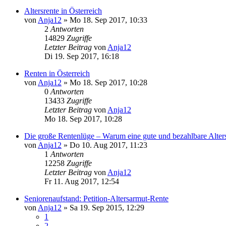
Altersrente in Österreich
von
Anja12
» Mo 18. Sep 2017, 10:33
2
Antworten
14829
Zugriffe
Letzter Beitrag
von
Anja12
Di 19. Sep 2017, 16:18
Renten in Österreich
von
Anja12
» Mo 18. Sep 2017, 10:28
0
Antworten
13433
Zugriffe
Letzter Beitrag
von
Anja12
Mo 18. Sep 2017, 10:28
Die große Rentenlüge – Warum eine gute und bezahlbare Alterss
von
Anja12
» Do 10. Aug 2017, 11:23
1
Antworten
12258
Zugriffe
Letzter Beitrag
von
Anja12
Fr 11. Aug 2017, 12:54
Seniorenaufstand: Petition-Altersarmut-Rente
von
Anja12
» Sa 19. Sep 2015, 12:29
1
2