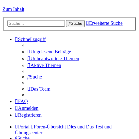
Zum Inhalt
Erweiterte Suche
Suche
Schnellzugriff
Ungelesene Beiträge
Unbeantwortete Themen
Aktive Themen
Suche
Das Team
FAQ
Anmelden
Registrieren
Portal
Foren-Übersicht
Dies und Das
Test und
Übungscenter
Suche