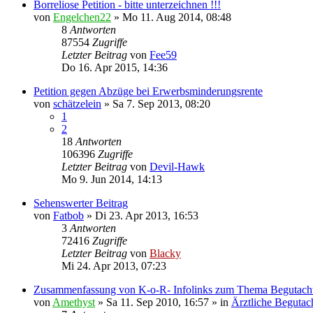
Borreliose Petition - bitte unterzeichnen !!!
von
Engelchen22
» Mo 11. Aug 2014, 08:48
8
Antworten
87554
Zugriffe
Letzter Beitrag
von
Fee59
Do 16. Apr 2015, 14:36
Petition gegen Abzüge bei Erwerbsminderungsrente
von
schätzelein
» Sa 7. Sep 2013, 08:20
1
2
18
Antworten
106396
Zugriffe
Letzter Beitrag
von
Devil-Hawk
Mo 9. Jun 2014, 14:13
Sehenswerter Beitrag
von
Fatbob
» Di 23. Apr 2013, 16:53
3
Antworten
72416
Zugriffe
Letzter Beitrag
von
Blacky
Mi 24. Apr 2013, 07:23
Zusammenfassung von K-o-R- Infolinks zum Thema Begutach
von
Amethyst
» Sa 11. Sep 2010, 16:57 » in
Ärztliche Begutac