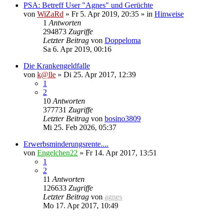
PSA: Betreff User "Agnes" und Gerüchte
von
WiZaRd
» Fr 5. Apr 2019, 20:35 » in
Hinweise
1
Antworten
294873
Zugriffe
Letzter Beitrag
von
Doppeloma
Sa 6. Apr 2019, 00:16
Die Krankengeldfalle
von
k@lle
» Di 25. Apr 2017, 12:39
1
2
10
Antworten
377731
Zugriffe
Letzter Beitrag
von
bosino3809
Mi 25. Feb 2026, 05:37
Erwerbsminderungsrente....
von
Engelchen22
» Fr 14. Apr 2017, 13:51
1
2
11
Antworten
126633
Zugriffe
Letzter Beitrag
von
agnes
Mo 17. Apr 2017, 10:49