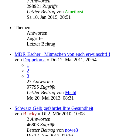
7
Antworten
298921
Zugriffe
Letzter Beitrag
von
Amethyst
Sa 10. Jan 2015, 20:51
Themen
Antworten
Zugriffe
Letzter Beitrag
MDR-Escher - Mitmachen von euch erwünscht!!!
von
Doppeloma
» Do 12. Mai 2011, 20:54
1
2
3
27
Antworten
97795
Zugriffe
Letzter Beitrag
von
Michl
Mo 20. Mai 2013, 08:31
Schwarz-Gelb gefährdet Ihre Gesundheit
von
Blacky
» Di 2. Mär 2010, 10:08
2
Antworten
46803
Zugriffe
Letzter Beitrag
von
nowe3
Do 12. Apr 2012, 09:16