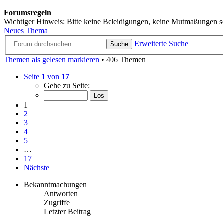
Forumsregeln
Wichtiger Hinweis: Bitte keine Beleidigungen, keine Mutmaßunge
Neues Thema
Erweiterte Suche
Suche
Themen als gelesen markieren
• 406 Themen
Seite
1
von
17
Gehe zu Seite:
1
2
3
4
5
…
17
Nächste
Bekanntmachungen
Antworten
Zugriffe
Letzter Beitrag