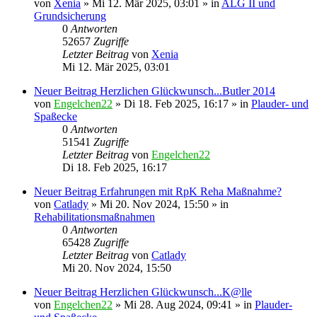
von
Xenia
» Mi 12. Mär 2025, 03:01 » in
ALG II und
Grundsicherung
0
Antworten
52657
Zugriffe
Letzter Beitrag
von
Xenia
Mi 12. Mär 2025, 03:01
Neuer Beitrag
Herzlichen Glückwunsch...Butler 2014
von
Engelchen22
» Di 18. Feb 2025, 16:17 » in
Plauder- und
Spaßecke
0
Antworten
51541
Zugriffe
Letzter Beitrag
von
Engelchen22
Di 18. Feb 2025, 16:17
Neuer Beitrag
Erfahrungen mit RpK Reha Maßnahme?
von
Catlady
» Mi 20. Nov 2024, 15:50 » in
Rehabilitationsmaßnahmen
0
Antworten
65428
Zugriffe
Letzter Beitrag
von
Catlady
Mi 20. Nov 2024, 15:50
Neuer Beitrag
Herzlichen Glückwunsch...K@lle
von
Engelchen22
» Mi 28. Aug 2024, 09:41 » in
Plauder-