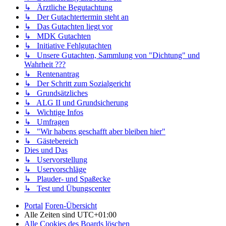
↳ Ärztliche Begutachtung
↳ Der Gutachtertermin steht an
↳ Das Gutachten liegt vor
↳ MDK Gutachten
↳ Initiative Fehlgutachten
↳ Unsere Gutachten, Sammlung von "Dichtung" und
Wahrheit ???
↳ Rentenantrag
↳ Der Schritt zum Sozialgericht
↳ Grundsätzliches
↳ ALG II und Grundsicherung
↳ Wichtige Infos
↳ Umfragen
↳ "Wir habens geschafft aber bleiben hier"
↳ Gästebereich
Dies und Das
↳ Uservorstellung
↳ Uservorschläge
↳ Plauder- und Spaßecke
↳ Test und Übungscenter
Portal
Foren-Übersicht
Alle Zeiten sind
UTC+01:00
Alle Cookies des Boards löschen