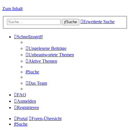
Zum Inhalt
Erweiterte Suche
Suche
Schnellzugriff
Ungelesene Beiträge
Unbeantwortete Themen
Aktive Themen
Suche
Das Team
FAQ
Anmelden
Registrieren
Portal
Foren-Übersicht
Suche