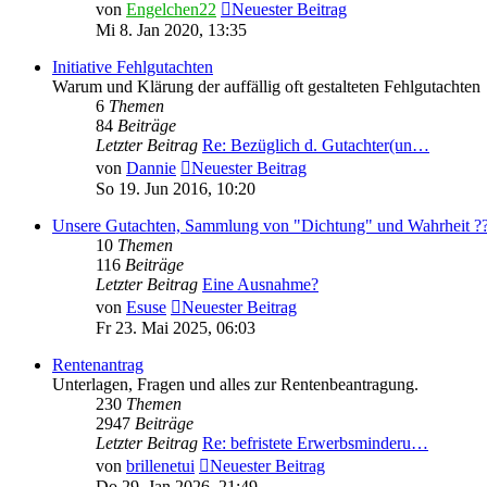
von
Engelchen22
Neuester Beitrag
Mi 8. Jan 2020, 13:35
Initiative Fehlgutachten
Warum und Klärung der auffällig oft gestalteten Fehlgutachten
6
Themen
84
Beiträge
Letzter Beitrag
Re: Bezüglich d. Gutachter(un…
von
Dannie
Neuester Beitrag
So 19. Jun 2016, 10:20
Unsere Gutachten, Sammlung von "Dichtung" und Wahrheit ?
10
Themen
116
Beiträge
Letzter Beitrag
Eine Ausnahme?
von
Esuse
Neuester Beitrag
Fr 23. Mai 2025, 06:03
Rentenantrag
Unterlagen, Fragen und alles zur Rentenbeantragung.
230
Themen
2947
Beiträge
Letzter Beitrag
Re: befristete Erwerbsminderu…
von
brillenetui
Neuester Beitrag
Do 29. Jan 2026, 21:49