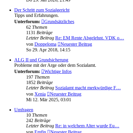
Der Schritt zum Sozialgericht
Tipps und Erfahrungen.
Unterforum:
Grundsätzliches
62
Themen
1131
Beiträge
Letzter Beitrag
Re: EM Rente Abgelehnt. VDK o…
von
Doppeloma
Neuester Beitrag
So 29. Apr 2018, 14:15
ALG II und Grundsicherung
Probleme mit der Arge oder dem Sozialamt.
Unterforum:
Wichtige Infos
197
Themen
1852
Beiträge
Letzter Beitrag
Sozialamt macht merkwürdige F…
von
Xenia
Neuester Beitrag
Mi 12. Mär 2025, 03:01
Umfragen
10
Themen
242
Beiträge
Letzter Beitrag
Re: in welchem Alter wurde Eu…
von
Emfin
Neuester Beitrag