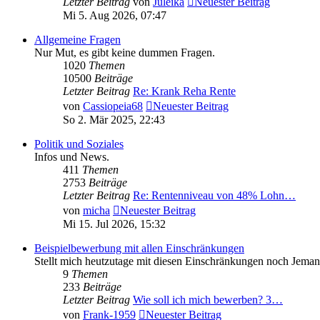
Letzter Beitrag
von
Juleika
Neuester Beitrag
Mi 5. Aug 2026, 07:47
Allgemeine Fragen
Nur Mut, es gibt keine dummen Fragen.
1020
Themen
10500
Beiträge
Letzter Beitrag
Re: Krank Reha Rente
von
Cassiopeia68
Neuester Beitrag
So 2. Mär 2025, 22:43
Politik und Soziales
Infos und News.
411
Themen
2753
Beiträge
Letzter Beitrag
Re: Rentenniveau von 48% Lohn…
von
micha
Neuester Beitrag
Mi 15. Jul 2026, 15:32
Beispielbewerbung mit allen Einschränkungen
Stellt mich heutzutage mit diesen Einschränkungen noch Jeman
9
Themen
233
Beiträge
Letzter Beitrag
Wie soll ich mich bewerben? 3…
von
Frank-1959
Neuester Beitrag