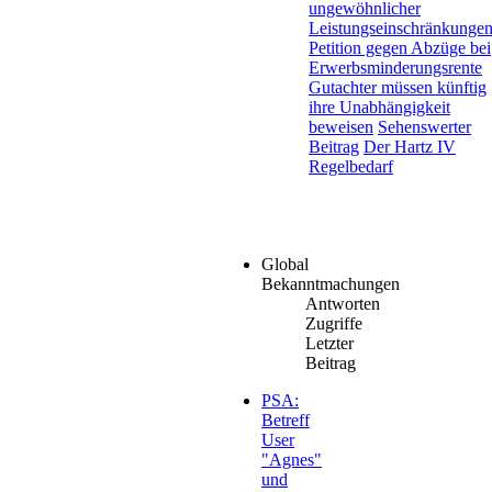
ungewöhnlicher
Leistungseinschränkungen.
Petition gegen Abzüge bei
Erwerbsminderungsrente
Gutachter müssen künftig
ihre Unabhängigkeit
beweisen
Sehenswerter
Beitrag
Der Hartz IV
Regelbedarf
Global
Bekanntmachungen
Antworten
Zugriffe
Letzter
Beitrag
PSA:
Betreff
User
"Agnes"
und