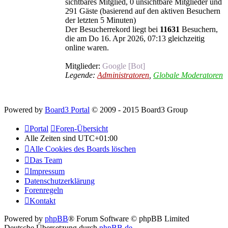
sichtbares Mitglied, 0 unsichtbare Mitglieder und
291 Gäste (basierend auf den aktiven Besuchern
der letzten 5 Minuten)
Der Besucherrekord liegt bei
11631
Besuchern,
die am Do 16. Apr 2026, 07:13 gleichzeitig
online waren.
Mitglieder:
Google [Bot]
Legende:
Administratoren
,
Globale Moderatoren
Powered by
Board3 Portal
© 2009 - 2015 Board3 Group
Portal
Foren-Übersicht
Alle Zeiten sind
UTC+01:00
Alle Cookies des Boards löschen
Das Team
Impressum
Datenschutzerklärung
Forenregeln
Kontakt
Powered by
phpBB
® Forum Software © phpBB Limited
Deutsche Übersetzung durch
phpBB.de