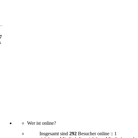
7
s
Wer ist online?
Insgesamt sind
292
Besucher online :: 1