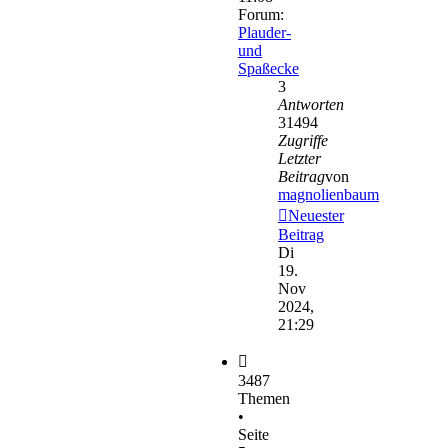
Forum:
Plauder-
und
Spaßecke
3
Antworten
31494
Zugriffe
Letzter
Beitrag
von
magnolienbaum
Neuester
Beitrag
Di
19.
Nov
2024,
21:29
3487
Themen
•
Seite