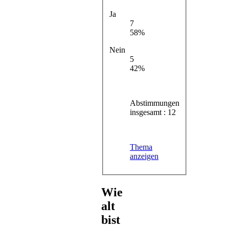
Ja
7
58%
Nein
5
42%
Abstimmungen
insgesamt : 12
Thema
anzeigen
Wie
alt
bist