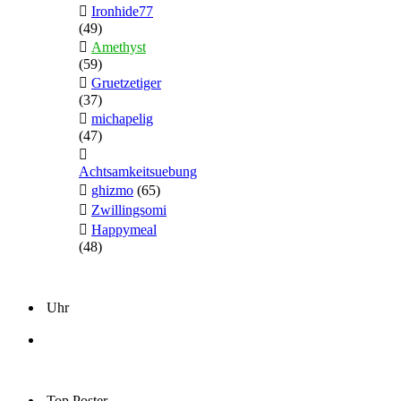
Ironhide77
(49)
Amethyst
(59)
Gruetzetiger
(37)
michapelig
(47)
Achtsamkeitsuebung
ghizmo
(65)
Zwillingsomi
Happymeal
(48)
Uhr
Top Poster