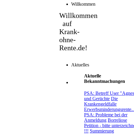
Willkommen
Willkommen
auf
Krank-
ohne-
Rente.de!
Aktuelles
Aktuelle
Bekanntmachungen
PSA: Betreff User "Agne
und Gerüchte
Die
Krankengeldfalle
Erwerbsminderungsrente..
PSA: Probleme bei der
Anmeldung
Borreliose
Petition - bitte unterzeich
!!!
Summierung