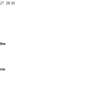
27
28
29
den
ren