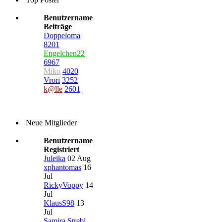
Benutzername
Beiträge
Doppeloma
8201
Engelchen22
6967
Miko
4020
Vrori
3252
k@lle
2601
Neue Mitglieder
Benutzername
Registriert
Juleika
02 Aug
xphantomas
16
Jul
RickyVoppy
14
Jul
KlausS98
13
Jul
Samira Strebl