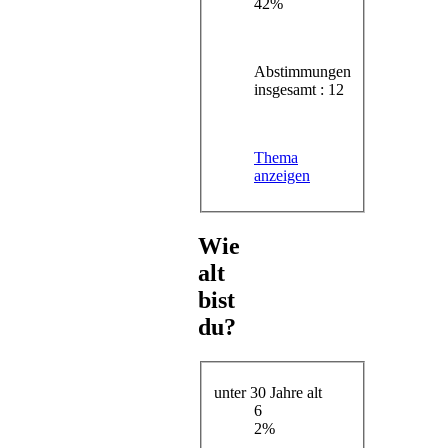
42%
Abstimmungen
insgesamt : 12
Thema
anzeigen
Wie
alt
bist
du?
unter 30 Jahre alt
6
2%