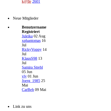
k@lle
2601
Neue Mitglieder
Benutzername
Registriert
Juleika
02 Aug
xphantomas
16
Jul
RickyVoppy
14
Jul
KlausS98
13
Jul
Samira Strebl
05 Jun
vly
01 Jun
Joerg_1985
25
Mai
CarBeh
09 Mai
Link zu uns