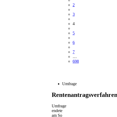
2
3
4
5
6
7
…
698
Umfrage
Rentenantragsverfahre
Umfrage
endete
am So