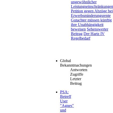
ungewöhnlicher
Leistungseinschränkungen.
Petition gegen Abzüge bei
Erwerbsminderungsrente
Gutachter müssen künftig
ihre Unabhängigkeit
beweisen
Sehenswerter
Beitrag
Der Hartz IV
Regelbedarf
Global
Bekanntmachungen
Antworten
Zugriffe
Letzter
Beitrag
PSA:
Betreff
User
"Agnes"
und