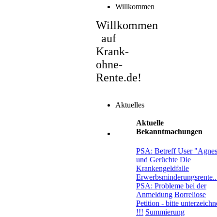
Willkommen
Willkommen
auf
Krank-
ohne-
Rente.de!
Aktuelles
Aktuelle
Bekanntmachungen
PSA: Betreff User "Agne
und Gerüchte
Die
Krankengeldfalle
Erwerbsminderungsrente..
PSA: Probleme bei der
Anmeldung
Borreliose
Petition - bitte unterzeich
!!!
Summierung