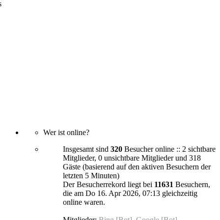
s
Wer ist online?
Insgesamt sind
320
Besucher online :: 2 sichtbare
Mitglieder, 0 unsichtbare Mitglieder und 318
Gäste (basierend auf den aktiven Besuchern der
letzten 5 Minuten)
Der Besucherrekord liegt bei
11631
Besuchern,
die am Do 16. Apr 2026, 07:13 gleichzeitig
online waren.
Mitglieder:
Bing [Bot]
,
Google [Bot]