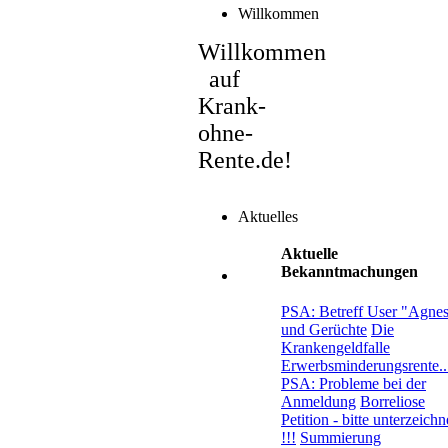
Willkommen
Willkommen
auf
Krank-
ohne-
Rente.de!
Aktuelles
Aktuelle
Bekanntmachungen
PSA: Betreff User "Agne
und Gerüchte
Die
Krankengeldfalle
Erwerbsminderungsrente..
PSA: Probleme bei der
Anmeldung
Borreliose
Petition - bitte unterzeich
!!!
Summierung