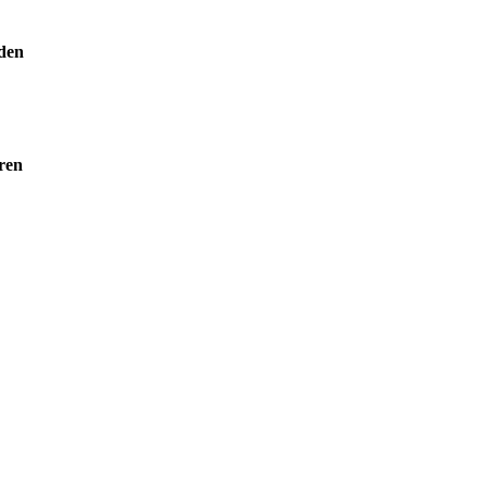
den
ren