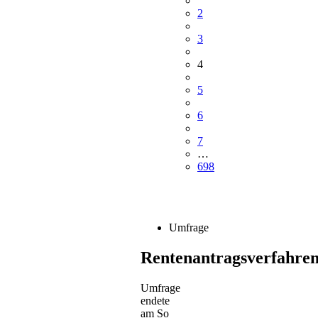
2
3
4
5
6
7
…
698
Umfrage
Rentenantragsverfahre
Umfrage
endete
am So