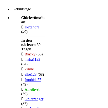
Geburtstage
Glückwünsche
an:
alexandra
(49)
In den
nächsten 30
Tagen
Blacky
(66)
maha1122
(64)
k@lle
elke123
(68)
Ironhide77
(49)
Amethyst
(59)
Gruetzetiger
(37)