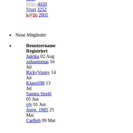
Miko
4020
Vrori
3252
k@lle
2601
Neue Mitglieder
Benutzername
Registriert
Juleika
02 Aug
xphantomas
16
Jul
RickyVoppy
14
Jul
KlausS98
13
Jul
Samira Strebl
05 Jun
vly
01 Jun
Joerg_1985
25
Mai
CarBeh
09 Mai