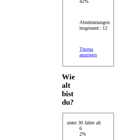
42%
Abstimmungen
insgesamt : 12
Thema
anzeigen
Wie
alt
bist
du?
unter 30 Jahre alt
6
2%