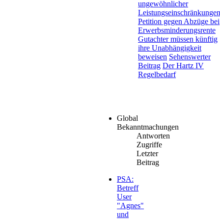
ungewöhnlicher
Leistungseinschränkungen.
Petition gegen Abzüge bei
Erwerbsminderungsrente
Gutachter müssen künftig
ihre Unabhängigkeit
beweisen
Sehenswerter
Beitrag
Der Hartz IV
Regelbedarf
Global
Bekanntmachungen
Antworten
Zugriffe
Letzter
Beitrag
PSA:
Betreff
User
"Agnes"
und