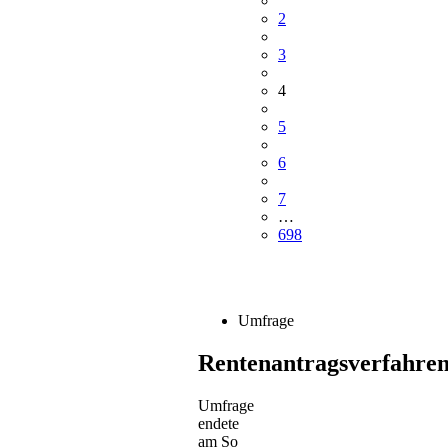
2
3
4
5
6
7
…
698
Umfrage
Rentenantragsverfahre
Umfrage
endete
am So