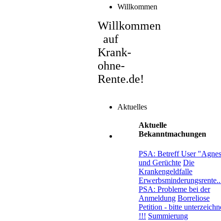
Willkommen
Willkommen
auf
Krank-
ohne-
Rente.de!
Aktuelles
Aktuelle
Bekanntmachungen
PSA: Betreff User "Agne
und Gerüchte
Die
Krankengeldfalle
Erwerbsminderungsrente..
PSA: Probleme bei der
Anmeldung
Borreliose
Petition - bitte unterzeich
!!!
Summierung