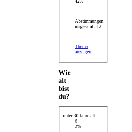
42%
Abstimmungen
insgesamt : 12
Thema
anzeigen
Wie
alt
bist
du?
unter 30 Jahre alt
6
2%