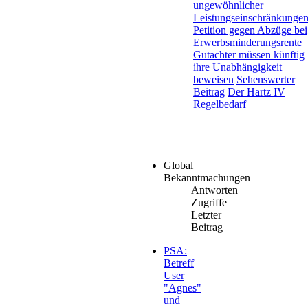
ungewöhnlicher
Leistungseinschränkungen.
Petition gegen Abzüge bei
Erwerbsminderungsrente
Gutachter müssen künftig
ihre Unabhängigkeit
beweisen
Sehenswerter
Beitrag
Der Hartz IV
Regelbedarf
Global
Bekanntmachungen
Antworten
Zugriffe
Letzter
Beitrag
PSA:
Betreff
User
"Agnes"
und