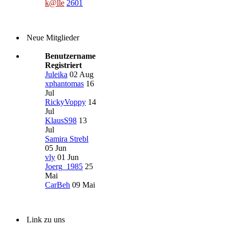
k@lle
2601
Neue Mitglieder
Benutzername
Registriert
Juleika
02 Aug
xphantomas
16
Jul
RickyVoppy
14
Jul
KlausS98
13
Jul
Samira Strebl
05 Jun
vly
01 Jun
Joerg_1985
25
Mai
CarBeh
09 Mai
Link zu uns