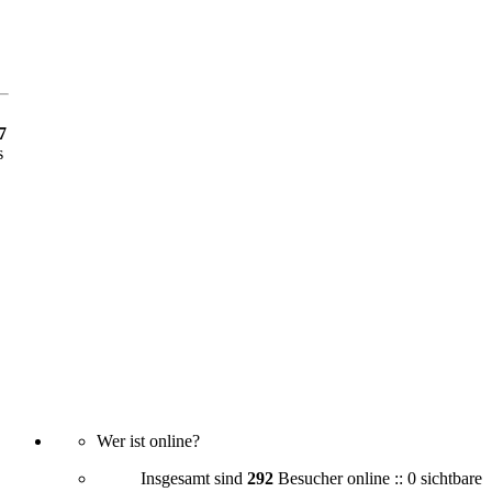
7
s
Wer ist online?
Insgesamt sind
292
Besucher online :: 0 sichtbare