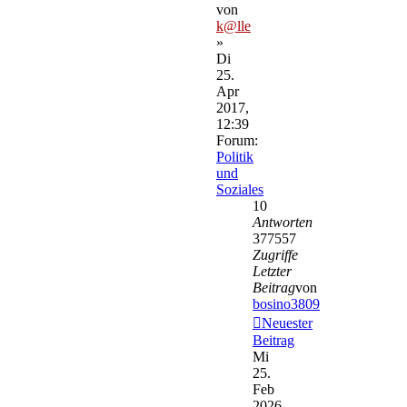
von
k@lle
»
Di
25.
Apr
2017,
12:39
Forum:
Politik
und
Soziales
10
Antworten
377557
Zugriffe
Letzter
Beitrag
von
bosino3809
Neuester
Beitrag
Mi
25.
Feb
2026,