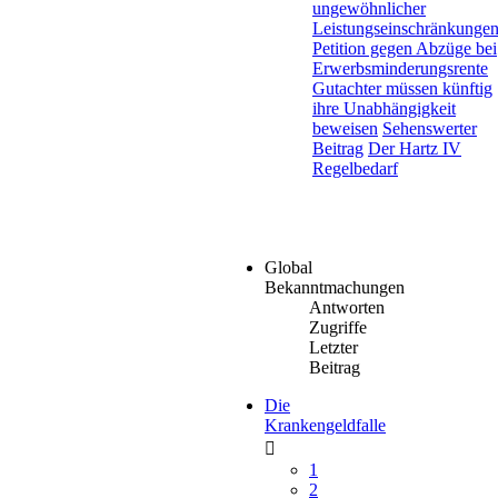
ungewöhnlicher
Leistungseinschränkungen.
Petition gegen Abzüge bei
Erwerbsminderungsrente
Gutachter müssen künftig
ihre Unabhängigkeit
beweisen
Sehenswerter
Beitrag
Der Hartz IV
Regelbedarf
Global
Bekanntmachungen
Antworten
Zugriffe
Letzter
Beitrag
Die
Krankengeldfalle
1
2