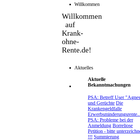
Willkommen
Willkommen
auf
Krank-
ohne-
Rente.de!
Aktuelles
Aktuelle
Bekanntmachungen
PSA: Betreff User "Agne
und Gerüchte
Die
Krankengeldfalle
Erwerbsminderungsrente..
PSA: Probleme bei der
Anmeldung
Borreliose
Petition - bitte unterzeich
!!!
Summierung