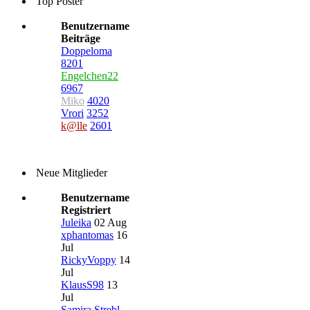
Top Poster
Benutzername
Beiträge
Doppeloma
8201
Engelchen22
6967
Miko
4020
Vrori
3252
k@lle
2601
Neue Mitglieder
Benutzername
Registriert
Juleika
02 Aug
xphantomas
16
Jul
RickyVoppy
14
Jul
KlausS98
13
Jul
Samira Strebl