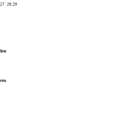
27
28
29
den
ren