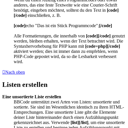
anderes, das eine feste Textweite wie eine Courier-Schrift
benötigt, eingeben möchtest, solltest du den Text in
[code]
[/code]
einschließen, z. B.
[code]
echo "Das ist ein Stück Programmcode";
[/code]
Alle Formatierungen, die innerhalb von
[code][/code]
genutzt
werden, bleiben erhalten, wenn der Text betrachtet wird. Die
Syntaxhervorhebung für PHP kann mit
[code=php][/code]
aktiviert werden; dies ist immer dann zu empfehlen, wenn
PHP-Code gepostet wird, da so die Lesbarkeit verbessert
wird.
Nach oben
Listen erstellen
Eine unsortierte Liste erstellen
BBCode unterstützt zwei Arten von Listen: unsortierte und
sortierte. Sie sind im Wesentlichen identisch zu ihren HTML-
Entsprechungen. Eine unsortierte Liste gibt die Elemente
deiner Liste hintereinander durch einen Aufzählungspunkt
gekennzeichnet aus. Verwende
[list][/list]
, um eine unsortierte
Liste zu erstellen und beginne jeden Aufzählungspunkt mit