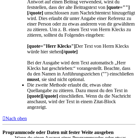
Antwort auf einen Beitrag verwendest, wirst du
feststellen, dass der alte Beitragstext von
[quote=""]
[/quote]
umschlossen zum Nachrichtentext hinzugefügt
wird. Dies erlaubt dir unter Angabe einer Referenz zu
einer Person oder zu etwas anderem von dir gewähltem
zu zitieren. Um z. B. einen Text von Herrn Klecks zu
zitieren, solltest du Folgendes eingeben:
[quote="Herr Klecks"]
Der Text von Herrn Klecks
würde hier stehen
[/quote]
Bei der Ausgabe wird dem Text automatisch „Herr
Klecks hat geschrieben:“ vorangestellt. Beachte, dass
du den Namen in Anführungszeichen ("") einschließen
musst
, sie sind nicht optional.
Die zweite Methode erlaubt dir, etwas ohne
Quellangabe zu zitieren. Dazu musst du den Text in
[quote][/quote]
einschließen. Wenn du die Nachricht
anschaust, wird der Text in einem Zitat-Block
angezeigt.
Nach oben
Programmcode oder Daten mit fester Weite ausgeben
Wenn du einen Auszug eines Programmcodes oder etwas