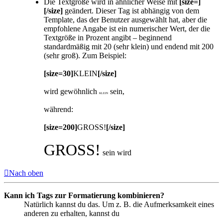
Die Textgröße wird in ähnlicher Weise mit
[size=]
[/size]
geändert. Dieser Tag ist abhängig von dem
Template, das der Benutzer ausgewählt hat, aber die
empfohlene Angabe ist ein numerischer Wert, der die
Textgröße in Prozent angibt – beginnend
standardmäßig mit 20 (sehr klein) und endend mit 200
(sehr groß). Zum Beispiel:
[size=30]
KLEIN
[/size]
wird gewöhnlich
sein,
KLEIN
während:
[size=200]
GROSS!
[/size]
GROSS!
sein wird
Nach oben
Kann ich Tags zur Formatierung kombinieren?
Natürlich kannst du das. Um z. B. die Aufmerksamkeit eines
anderen zu erhalten, kannst du