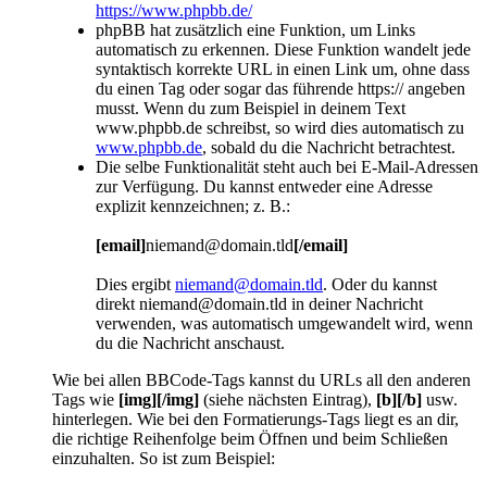
https://www.phpbb.de/
phpBB hat zusätzlich eine Funktion, um Links
automatisch zu erkennen. Diese Funktion wandelt jede
syntaktisch korrekte URL in einen Link um, ohne dass
du einen Tag oder sogar das führende https:// angeben
musst. Wenn du zum Beispiel in deinem Text
www.phpbb.de schreibst, so wird dies automatisch zu
www.phpbb.de
, sobald du die Nachricht betrachtest.
Die selbe Funktionalität steht auch bei E-Mail-Adressen
zur Verfügung. Du kannst entweder eine Adresse
explizit kennzeichnen; z. B.:
[email]
niemand@domain.tld
[/email]
Dies ergibt
niemand@domain.tld
. Oder du kannst
direkt niemand@domain.tld in deiner Nachricht
verwenden, was automatisch umgewandelt wird, wenn
du die Nachricht anschaust.
Wie bei allen BBCode-Tags kannst du URLs all den anderen
Tags wie
[img][/img]
(siehe nächsten Eintrag),
[b][/b]
usw.
hinterlegen. Wie bei den Formatierungs-Tags liegt es an dir,
die richtige Reihenfolge beim Öffnen und beim Schließen
einzuhalten. So ist zum Beispiel: