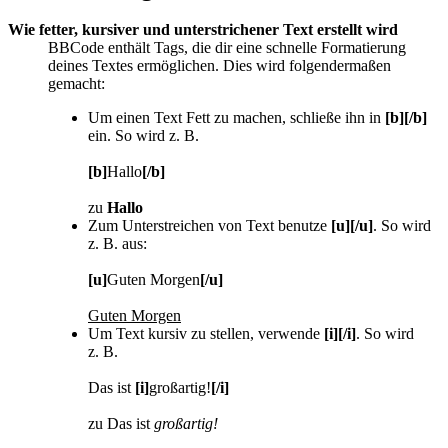
Wie fetter, kursiver und unterstrichener Text erstellt wird
BBCode enthält Tags, die dir eine schnelle Formatierung
deines Textes ermöglichen. Dies wird folgendermaßen
gemacht:
Um einen Text Fett zu machen, schließe ihn in
[b][/b]
ein. So wird z. B.
[b]
Hallo
[/b]
zu
Hallo
Zum Unterstreichen von Text benutze
[u][/u]
. So wird
z. B. aus:
[u]
Guten Morgen
[/u]
Guten Morgen
Um Text kursiv zu stellen, verwende
[i][/i]
. So wird
z. B.
Das ist
[i]
großartig!
[/i]
zu Das ist
großartig!