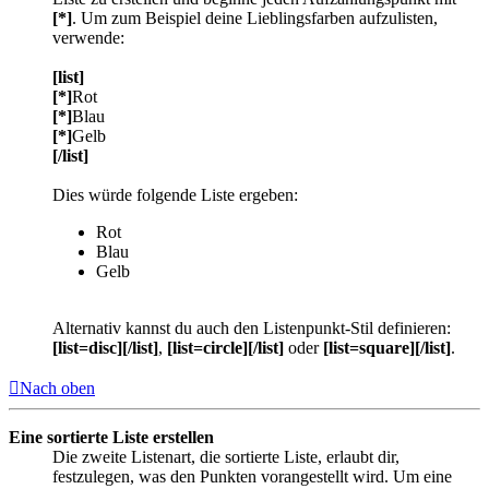
[*]
. Um zum Beispiel deine Lieblingsfarben aufzulisten,
verwende:
[list]
[*]
Rot
[*]
Blau
[*]
Gelb
[/list]
Dies würde folgende Liste ergeben:
Rot
Blau
Gelb
Alternativ kannst du auch den Listenpunkt-Stil definieren:
[list=disc][/list]
,
[list=circle][/list]
oder
[list=square][/list]
.
Nach oben
Eine sortierte Liste erstellen
Die zweite Listenart, die sortierte Liste, erlaubt dir,
festzulegen, was den Punkten vorangestellt wird. Um eine