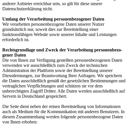
anderer Anbieter erreichbar sein, so gilt für diese unsere
Datenschutzerklärung nicht.
Um­fang der Ver­ar­bei­tung per­so­nen­be­zo­ge­ner Da­ten
Wir verarbeiten personenbezogene Daten unserer Nutzer
grundsätzlich nur, soweit dies zur Bereitstellung einer
funktionsfähigen Website sowie unserer Inhalte und Leistungen
erforderlich ist.
Rechts­grund­la­ge und Zweck der Ver­ar­bei­tung per­so­nen­be­zo­
ge­ner Da­ten
Die von Ihnen zur Verfügung gestellten personenbezogenen Daten
verwenden wir ausschließlich zum Zweck der technischen
Administration der Plattform sowie der Bereitstellung unserer
Dienstleistungen, zur Beantwortung Ihrer Anfragen. Wir speichern
die Daten ausschließlich gemäß der gesetzlichen Bestimmungen und
vertraglichen Verpflichtungen und schützen sie vor dem
unberechtigten Zugriff Dritter. Alle Daten werden ausschließlich auf
Servern in Deutschland gespeichert.
Die Seite dient neben der reinen Bereitstellung von Informationen
auch als Medium für die Kommunikation mit anderen Benutzern. In
diesem Zusammenhang werden folgende personenbezogene Daten
von Ihnen erhoben: