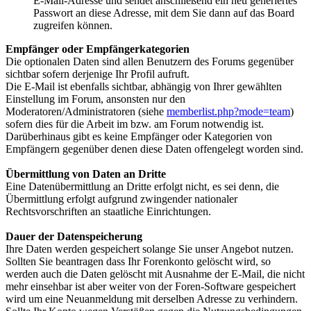
E-Mail-Adresse und sendet anschließend ein neu generiertes
Passwort an diese Adresse, mit dem Sie dann auf das Board
zugreifen können.
Emp­fän­ger oder Emp­fän­ger­ka­te­go­ri­en
Die optionalen Daten sind allen Benutzern des Forums gegenüber
sichtbar sofern derjenige Ihr Profil aufruft.
Die E-Mail ist ebenfalls sichtbar, abhängig von Ihrer gewählten
Einstellung im Forum, ansonsten nur den
Moderatoren/Administratoren (siehe
memberlist.php?mode=team
)
sofern dies für die Arbeit im bzw. am Forum notwendig ist.
Darüberhinaus gibt es keine Empfänger oder Kategorien von
Empfängern gegenüber denen diese Daten offengelegt worden sind.
Über­mitt­lung von Da­ten an Drit­te
Eine Datenübermittlung an Dritte erfolgt nicht, es sei denn, die
Übermittlung erfolgt aufgrund zwingender nationaler
Rechtsvorschriften an staatliche Einrichtungen.
Dau­er der Da­ten­spei­che­rung
Ihre Daten werden gespeichert solange Sie unser Angebot nutzen.
Sollten Sie beantragen dass Ihr Forenkonto gelöscht wird, so
werden auch die Daten gelöscht mit Ausnahme der E-Mail, die nicht
mehr einsehbar ist aber weiter von der Foren-Software gespeichert
wird um eine Neuanmeldung mit derselben Adresse zu verhindern.