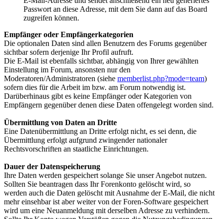
E-Mail-Adresse und sendet anschließend ein neu generiertes
Passwort an diese Adresse, mit dem Sie dann auf das Board
zugreifen können.
Emp­fän­ger oder Emp­fän­ger­ka­te­go­ri­en
Die optionalen Daten sind allen Benutzern des Forums gegenüber
sichtbar sofern derjenige Ihr Profil aufruft.
Die E-Mail ist ebenfalls sichtbar, abhängig von Ihrer gewählten
Einstellung im Forum, ansonsten nur den
Moderatoren/Administratoren (siehe
memberlist.php?mode=team
)
sofern dies für die Arbeit im bzw. am Forum notwendig ist.
Darüberhinaus gibt es keine Empfänger oder Kategorien von
Empfängern gegenüber denen diese Daten offengelegt worden sind.
Über­mitt­lung von Da­ten an Drit­te
Eine Datenübermittlung an Dritte erfolgt nicht, es sei denn, die
Übermittlung erfolgt aufgrund zwingender nationaler
Rechtsvorschriften an staatliche Einrichtungen.
Dau­er der Da­ten­spei­che­rung
Ihre Daten werden gespeichert solange Sie unser Angebot nutzen.
Sollten Sie beantragen dass Ihr Forenkonto gelöscht wird, so
werden auch die Daten gelöscht mit Ausnahme der E-Mail, die nicht
mehr einsehbar ist aber weiter von der Foren-Software gespeichert
wird um eine Neuanmeldung mit derselben Adresse zu verhindern.