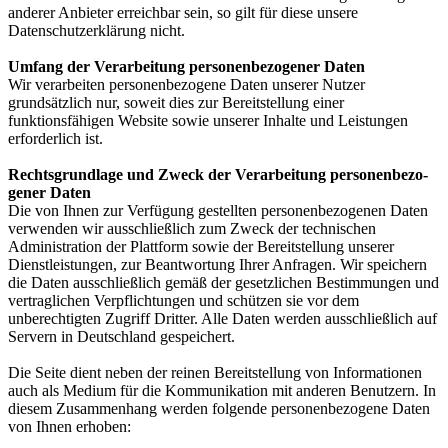
anderer Anbieter erreichbar sein, so gilt für diese unsere
Datenschutzerklärung nicht.
Um­fang der Ver­ar­bei­tung per­so­nen­be­zo­ge­ner Da­ten
Wir verarbeiten personenbezogene Daten unserer Nutzer
grundsätzlich nur, soweit dies zur Bereitstellung einer
funktionsfähigen Website sowie unserer Inhalte und Leistungen
erforderlich ist.
Rechts­grund­la­ge und Zweck der Ver­ar­bei­tung per­so­nen­be­zo­
ge­ner Da­ten
Die von Ihnen zur Verfügung gestellten personenbezogenen Daten
verwenden wir ausschließlich zum Zweck der technischen
Administration der Plattform sowie der Bereitstellung unserer
Dienstleistungen, zur Beantwortung Ihrer Anfragen. Wir speichern
die Daten ausschließlich gemäß der gesetzlichen Bestimmungen und
vertraglichen Verpflichtungen und schützen sie vor dem
unberechtigten Zugriff Dritter. Alle Daten werden ausschließlich auf
Servern in Deutschland gespeichert.
Die Seite dient neben der reinen Bereitstellung von Informationen
auch als Medium für die Kommunikation mit anderen Benutzern. In
diesem Zusammenhang werden folgende personenbezogene Daten
von Ihnen erhoben: