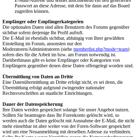
E-Mail-Adresse und sendet anschließend ein neu generiertes
Passwort an diese Adresse, mit dem Sie dann auf das Board
zugreifen können.
Emp­fän­ger oder Emp­fän­ger­ka­te­go­ri­en
Die optionalen Daten sind allen Benutzern des Forums gegenüber
sichtbar sofern derjenige Ihr Profil aufruft.
Die E-Mail ist ebenfalls sichtbar, abhängig von Ihrer gewählten
Einstellung im Forum, ansonsten nur den
Moderatoren/Administratoren (siehe
memberlist.php?mode=team
)
sofern dies für die Arbeit im bzw. am Forum notwendig ist.
Darüberhinaus gibt es keine Empfänger oder Kategorien von
Empfängern gegenüber denen diese Daten offengelegt worden sind.
Über­mitt­lung von Da­ten an Drit­te
Eine Datenübermittlung an Dritte erfolgt nicht, es sei denn, die
Übermittlung erfolgt aufgrund zwingender nationaler
Rechtsvorschriften an staatliche Einrichtungen.
Dau­er der Da­ten­spei­che­rung
Ihre Daten werden gespeichert solange Sie unser Angebot nutzen.
Sollten Sie beantragen dass Ihr Forenkonto gelöscht wird, so
werden auch die Daten gelöscht mit Ausnahme der E-Mail, die nicht
mehr einsehbar ist aber weiter von der Foren-Software gespeichert
wird um eine Neuanmeldung mit derselben Adresse zu verhindern.