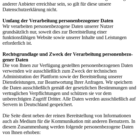
anderer Anbieter erreichbar sein, so gilt für diese unsere
Datenschutzerklärung nicht.
Um­fang der Ver­ar­bei­tung per­so­nen­be­zo­ge­ner Da­ten
Wir verarbeiten personenbezogene Daten unserer Nutzer
grundsätzlich nur, soweit dies zur Bereitstellung einer
funktionsfähigen Website sowie unserer Inhalte und Leistungen
erforderlich ist.
Rechts­grund­la­ge und Zweck der Ver­ar­bei­tung per­so­nen­be­zo­
ge­ner Da­ten
Die von Ihnen zur Verfügung gestellten personenbezogenen Daten
verwenden wir ausschließlich zum Zweck der technischen
Administration der Plattform sowie der Bereitstellung unserer
Dienstleistungen, zur Beantwortung Ihrer Anfragen. Wir speichern
die Daten ausschließlich gemäß der gesetzlichen Bestimmungen und
vertraglichen Verpflichtungen und schützen sie vor dem
unberechtigten Zugriff Dritter. Alle Daten werden ausschließlich auf
Servern in Deutschland gespeichert.
Die Seite dient neben der reinen Bereitstellung von Informationen
auch als Medium für die Kommunikation mit anderen Benutzern. In
diesem Zusammenhang werden folgende personenbezogene Daten
von Ihnen erhoben: